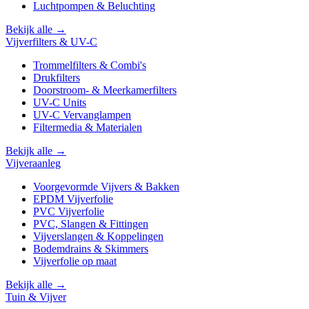
Luchtpompen & Beluchting
Bekijk alle →
Vijverfilters & UV-C
Trommelfilters & Combi's
Drukfilters
Doorstroom- & Meerkamerfilters
UV-C Units
UV-C Vervanglampen
Filtermedia & Materialen
Bekijk alle →
Vijveraanleg
Voorgevormde Vijvers & Bakken
EPDM Vijverfolie
PVC Vijverfolie
PVC, Slangen & Fittingen
Vijverslangen & Koppelingen
Bodemdrains & Skimmers
Vijverfolie op maat
Bekijk alle →
Tuin & Vijver