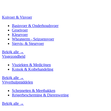
Koivoer & Visvoer
Basisvoer & Onderhoudsvoer
Groeivoer
Kleurvoer
Wheatgerm - Seizoensvoer
Siervis- & Steurvoer
Bekijk alle →
Visgezondheid
Visziekten & Medicijnen
Koisok & Koibehandeling
Bekijk alle →
Vijverhulpmiddelen
Schepnetten & Meetbakken
Reigerbescherming & Dierenwering
Bekijk alle →