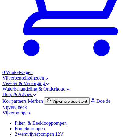
0
Winkelwagen
Vijverbenodigdheden
Visvoer & Verzorging
Waterbehandeling & Onderhoud
Hulp & Advies
Koi-partners
Merken
Doe de
Vijverhulp assistent
VijverCheck
Vijverpompen
Filter- & Beeklooppompen
Fonteinpompen
Zwemvijverpompen 12V