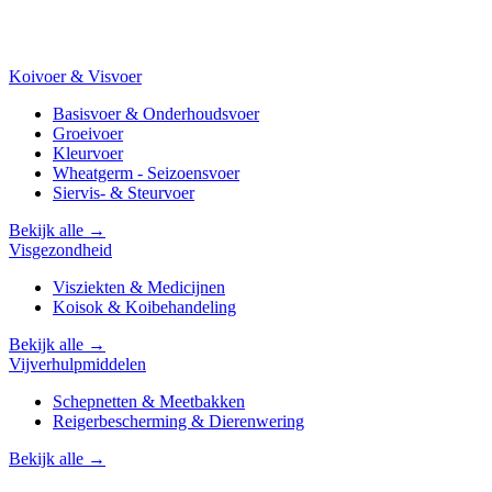
Koivoer & Visvoer
Basisvoer & Onderhoudsvoer
Groeivoer
Kleurvoer
Wheatgerm - Seizoensvoer
Siervis- & Steurvoer
Bekijk alle →
Visgezondheid
Visziekten & Medicijnen
Koisok & Koibehandeling
Bekijk alle →
Vijverhulpmiddelen
Schepnetten & Meetbakken
Reigerbescherming & Dierenwering
Bekijk alle →