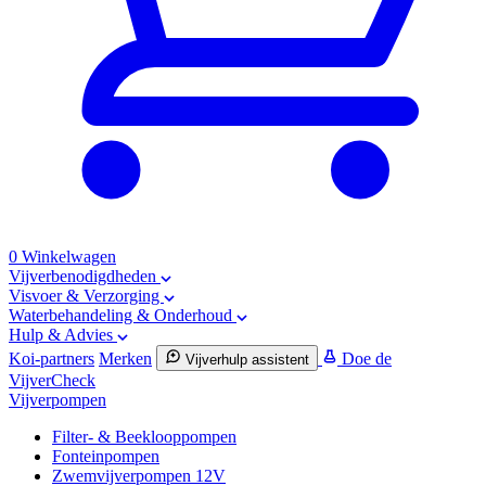
0
Winkelwagen
Vijverbenodigdheden
Visvoer & Verzorging
Waterbehandeling & Onderhoud
Hulp & Advies
Koi-partners
Merken
Doe de
Vijverhulp assistent
VijverCheck
Vijverpompen
Filter- & Beeklooppompen
Fonteinpompen
Zwemvijverpompen 12V