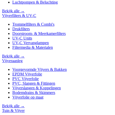
Luchtpompen & Beluchting
Bekijk alle →
Vijverfilters & UV-C
Trommelfilters & Combi's
Drukfilters
Doorstroom- & Meerkamerfilters
UV-C Units
UV-C Vervanglampen
Filtermedia & Materialen
Bekijk alle →
Vijveraanleg
Voorgevormde Vijvers & Bakken
EPDM Vijverfolie
PVC Vijverfolie
PVC, Slangen & Fittingen
Vijverslangen & Koppelingen
Bodemdrains & Skimmers
Vijverfolie op maat
Bekijk alle →
Tuin & Vijver