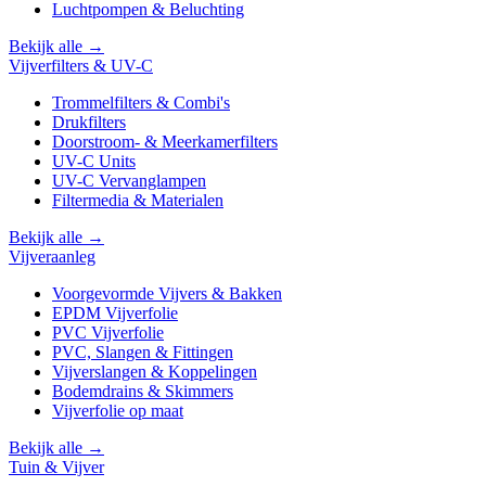
Luchtpompen & Beluchting
Bekijk alle →
Vijverfilters & UV-C
Trommelfilters & Combi's
Drukfilters
Doorstroom- & Meerkamerfilters
UV-C Units
UV-C Vervanglampen
Filtermedia & Materialen
Bekijk alle →
Vijveraanleg
Voorgevormde Vijvers & Bakken
EPDM Vijverfolie
PVC Vijverfolie
PVC, Slangen & Fittingen
Vijverslangen & Koppelingen
Bodemdrains & Skimmers
Vijverfolie op maat
Bekijk alle →
Tuin & Vijver