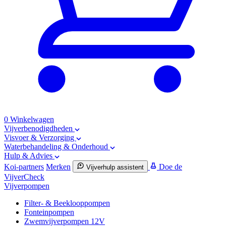
0
Winkelwagen
Vijverbenodigdheden
Visvoer & Verzorging
Waterbehandeling & Onderhoud
Hulp & Advies
Koi-partners
Merken
Doe de
Vijverhulp assistent
VijverCheck
Vijverpompen
Filter- & Beeklooppompen
Fonteinpompen
Zwemvijverpompen 12V