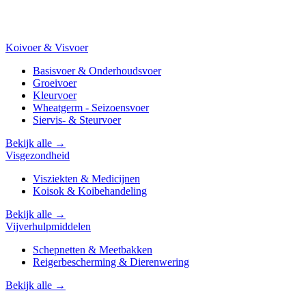
Koivoer & Visvoer
Basisvoer & Onderhoudsvoer
Groeivoer
Kleurvoer
Wheatgerm - Seizoensvoer
Siervis- & Steurvoer
Bekijk alle →
Visgezondheid
Visziekten & Medicijnen
Koisok & Koibehandeling
Bekijk alle →
Vijverhulpmiddelen
Schepnetten & Meetbakken
Reigerbescherming & Dierenwering
Bekijk alle →