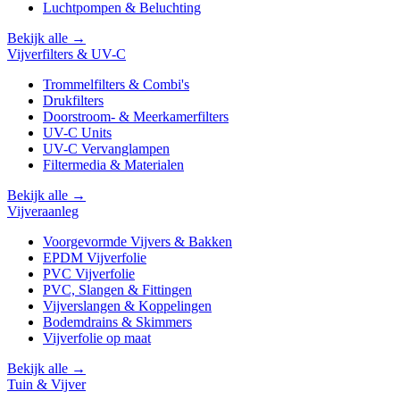
Luchtpompen & Beluchting
Bekijk alle →
Vijverfilters & UV-C
Trommelfilters & Combi's
Drukfilters
Doorstroom- & Meerkamerfilters
UV-C Units
UV-C Vervanglampen
Filtermedia & Materialen
Bekijk alle →
Vijveraanleg
Voorgevormde Vijvers & Bakken
EPDM Vijverfolie
PVC Vijverfolie
PVC, Slangen & Fittingen
Vijverslangen & Koppelingen
Bodemdrains & Skimmers
Vijverfolie op maat
Bekijk alle →
Tuin & Vijver