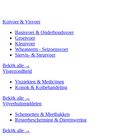
Koivoer & Visvoer
Basisvoer & Onderhoudsvoer
Groeivoer
Kleurvoer
Wheatgerm - Seizoensvoer
Siervis- & Steurvoer
Bekijk alle →
Visgezondheid
Visziekten & Medicijnen
Koisok & Koibehandeling
Bekijk alle →
Vijverhulpmiddelen
Schepnetten & Meetbakken
Reigerbescherming & Dierenwering
Bekijk alle →