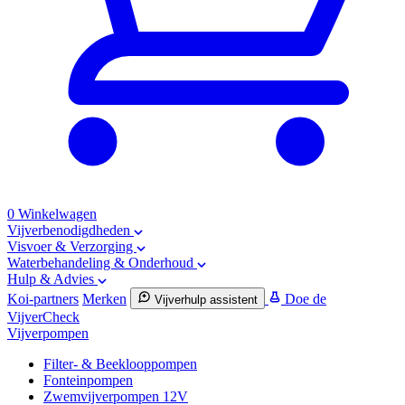
0
Winkelwagen
Vijverbenodigdheden
Visvoer & Verzorging
Waterbehandeling & Onderhoud
Hulp & Advies
Koi-partners
Merken
Doe de
Vijverhulp assistent
VijverCheck
Vijverpompen
Filter- & Beeklooppompen
Fonteinpompen
Zwemvijverpompen 12V