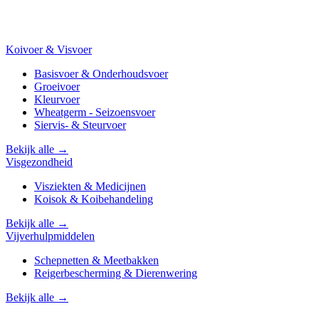
Koivoer & Visvoer
Basisvoer & Onderhoudsvoer
Groeivoer
Kleurvoer
Wheatgerm - Seizoensvoer
Siervis- & Steurvoer
Bekijk alle →
Visgezondheid
Visziekten & Medicijnen
Koisok & Koibehandeling
Bekijk alle →
Vijverhulpmiddelen
Schepnetten & Meetbakken
Reigerbescherming & Dierenwering
Bekijk alle →