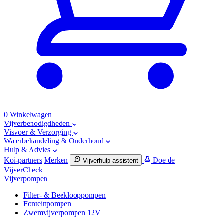
0
Winkelwagen
Vijverbenodigdheden
Visvoer & Verzorging
Waterbehandeling & Onderhoud
Hulp & Advies
Koi-partners
Merken
Doe de
Vijverhulp assistent
VijverCheck
Vijverpompen
Filter- & Beeklooppompen
Fonteinpompen
Zwemvijverpompen 12V