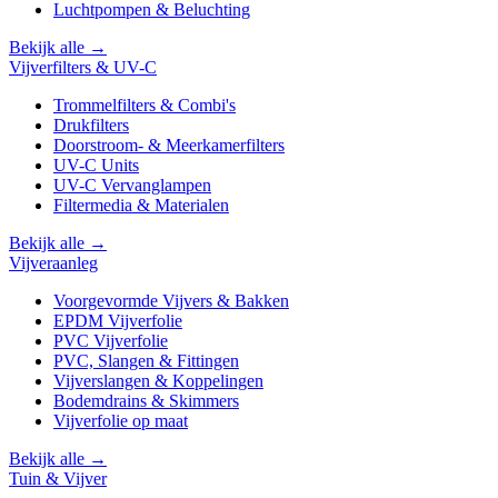
Luchtpompen & Beluchting
Bekijk alle →
Vijverfilters & UV-C
Trommelfilters & Combi's
Drukfilters
Doorstroom- & Meerkamerfilters
UV-C Units
UV-C Vervanglampen
Filtermedia & Materialen
Bekijk alle →
Vijveraanleg
Voorgevormde Vijvers & Bakken
EPDM Vijverfolie
PVC Vijverfolie
PVC, Slangen & Fittingen
Vijverslangen & Koppelingen
Bodemdrains & Skimmers
Vijverfolie op maat
Bekijk alle →
Tuin & Vijver