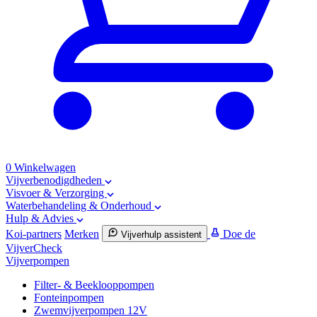
0
Winkelwagen
Vijverbenodigdheden
Visvoer & Verzorging
Waterbehandeling & Onderhoud
Hulp & Advies
Koi-partners
Merken
Doe de
Vijverhulp assistent
VijverCheck
Vijverpompen
Filter- & Beeklooppompen
Fonteinpompen
Zwemvijverpompen 12V