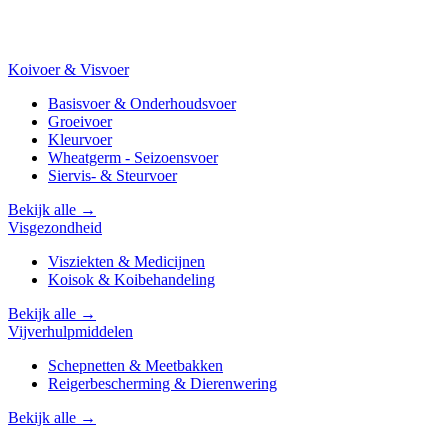
Koivoer & Visvoer
Basisvoer & Onderhoudsvoer
Groeivoer
Kleurvoer
Wheatgerm - Seizoensvoer
Siervis- & Steurvoer
Bekijk alle →
Visgezondheid
Visziekten & Medicijnen
Koisok & Koibehandeling
Bekijk alle →
Vijverhulpmiddelen
Schepnetten & Meetbakken
Reigerbescherming & Dierenwering
Bekijk alle →