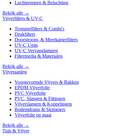
Luchtpompen & Beluchting
Bekijk alle →
Vijverfilters & UV-C
Trommelfilters & Combi's
Drukfilters
Doorstroom- & Meerkamerfilters
UV-C Units
UV-C Vervanglampen
Filtermedia & Materialen
Bekijk alle →
Vijveraanleg
Voorgevormde Vijvers & Bakken
EPDM Vijverfolie
PVC Vijverfolie
PVC, Slangen & Fittingen
Vijverslangen & Koppelingen
Bodemdrains & Skimmers
Vijverfolie op maat
Bekijk alle →
Tuin & Vijver