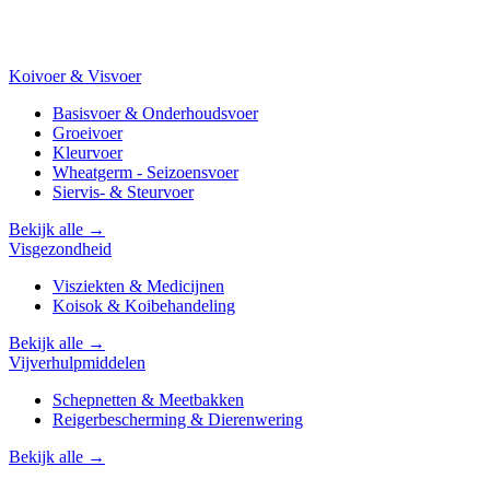
Koivoer & Visvoer
Basisvoer & Onderhoudsvoer
Groeivoer
Kleurvoer
Wheatgerm - Seizoensvoer
Siervis- & Steurvoer
Bekijk alle →
Visgezondheid
Visziekten & Medicijnen
Koisok & Koibehandeling
Bekijk alle →
Vijverhulpmiddelen
Schepnetten & Meetbakken
Reigerbescherming & Dierenwering
Bekijk alle →