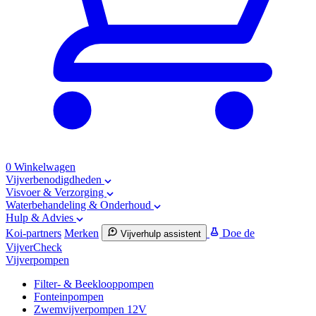
0
Winkelwagen
Vijverbenodigdheden
Visvoer & Verzorging
Waterbehandeling & Onderhoud
Hulp & Advies
Koi-partners
Merken
Doe de
Vijverhulp assistent
VijverCheck
Vijverpompen
Filter- & Beeklooppompen
Fonteinpompen
Zwemvijverpompen 12V