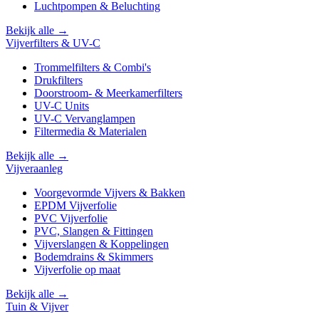
Luchtpompen & Beluchting
Bekijk alle →
Vijverfilters & UV-C
Trommelfilters & Combi's
Drukfilters
Doorstroom- & Meerkamerfilters
UV-C Units
UV-C Vervanglampen
Filtermedia & Materialen
Bekijk alle →
Vijveraanleg
Voorgevormde Vijvers & Bakken
EPDM Vijverfolie
PVC Vijverfolie
PVC, Slangen & Fittingen
Vijverslangen & Koppelingen
Bodemdrains & Skimmers
Vijverfolie op maat
Bekijk alle →
Tuin & Vijver