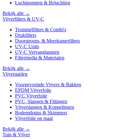
Luchtpompen & Beluchting
Bekijk alle →
Vijverfilters & UV-C
Trommelfilters & Combi's
Drukfilters
Doorstroom- & Meerkamerfilters
UV-C Units
UV-C Vervanglampen
Filtermedia & Materialen
Bekijk alle →
Vijveraanleg
Voorgevormde Vijvers & Bakken
EPDM Vijverfolie
PVC Vijverfolie
PVC, Slangen & Fittingen
Vijverslangen & Koppelingen
Bodemdrains & Skimmers
Vijverfolie op maat
Bekijk alle →
Tuin & Vijver