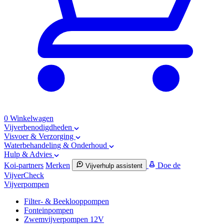
0
Winkelwagen
Vijverbenodigdheden
Visvoer & Verzorging
Waterbehandeling & Onderhoud
Hulp & Advies
Koi-partners
Merken
Doe de
Vijverhulp assistent
VijverCheck
Vijverpompen
Filter- & Beeklooppompen
Fonteinpompen
Zwemvijverpompen 12V