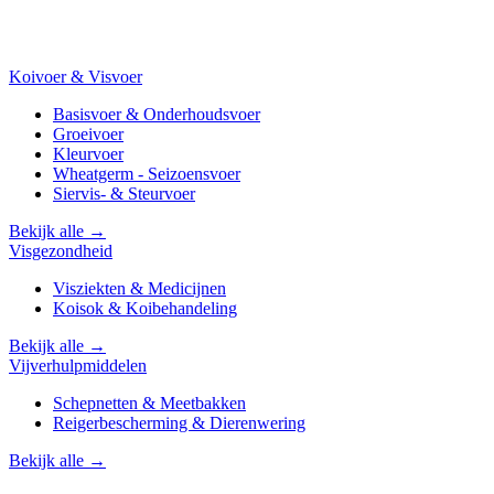
Koivoer & Visvoer
Basisvoer & Onderhoudsvoer
Groeivoer
Kleurvoer
Wheatgerm - Seizoensvoer
Siervis- & Steurvoer
Bekijk alle →
Visgezondheid
Visziekten & Medicijnen
Koisok & Koibehandeling
Bekijk alle →
Vijverhulpmiddelen
Schepnetten & Meetbakken
Reigerbescherming & Dierenwering
Bekijk alle →