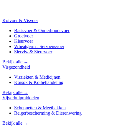
Koivoer & Visvoer
Basisvoer & Onderhoudsvoer
Groeivoer
Kleurvoer
Wheatgerm - Seizoensvoer
Siervis- & Steurvoer
Bekijk alle →
Visgezondheid
Visziekten & Medicijnen
Koisok & Koibehandeling
Bekijk alle →
Vijverhulpmiddelen
Schepnetten & Meetbakken
Reigerbescherming & Dierenwering
Bekijk alle →