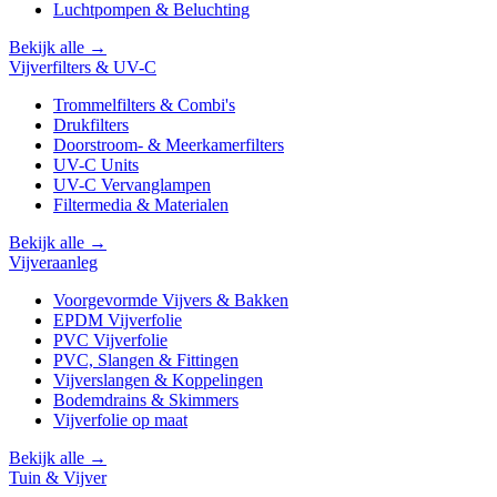
Luchtpompen & Beluchting
Bekijk alle →
Vijverfilters & UV-C
Trommelfilters & Combi's
Drukfilters
Doorstroom- & Meerkamerfilters
UV-C Units
UV-C Vervanglampen
Filtermedia & Materialen
Bekijk alle →
Vijveraanleg
Voorgevormde Vijvers & Bakken
EPDM Vijverfolie
PVC Vijverfolie
PVC, Slangen & Fittingen
Vijverslangen & Koppelingen
Bodemdrains & Skimmers
Vijverfolie op maat
Bekijk alle →
Tuin & Vijver