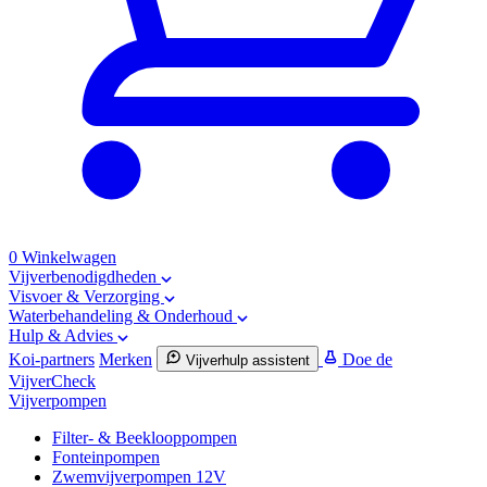
0
Winkelwagen
Vijverbenodigdheden
Visvoer & Verzorging
Waterbehandeling & Onderhoud
Hulp & Advies
Koi-partners
Merken
Doe de
Vijverhulp assistent
VijverCheck
Vijverpompen
Filter- & Beeklooppompen
Fonteinpompen
Zwemvijverpompen 12V