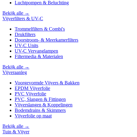
Luchtpompen & Beluchting
Bekijk alle →
Vijverfilters & UV-C
Trommelfilters & Combi's
Drukfilters
Doorstroom- & Meerkamerfilters
UV-C Units
UV-C Vervanglampen
Filtermedia & Materialen
Bekijk alle →
Vijveraanleg
Voorgevormde Vijvers & Bakken
EPDM Vijverfolie
PVC Vijverfolie
PVC, Slangen & Fittingen
Vijverslangen & Koppelingen
Bodemdrains & Skimmers
Vijverfolie op maat
Bekijk alle →
Tuin & Vijver