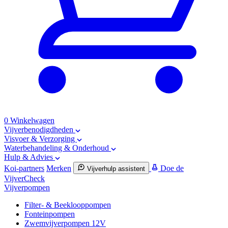
0
Winkelwagen
Vijverbenodigdheden
Visvoer & Verzorging
Waterbehandeling & Onderhoud
Hulp & Advies
Koi-partners
Merken
Doe de
Vijverhulp assistent
VijverCheck
Vijverpompen
Filter- & Beeklooppompen
Fonteinpompen
Zwemvijverpompen 12V