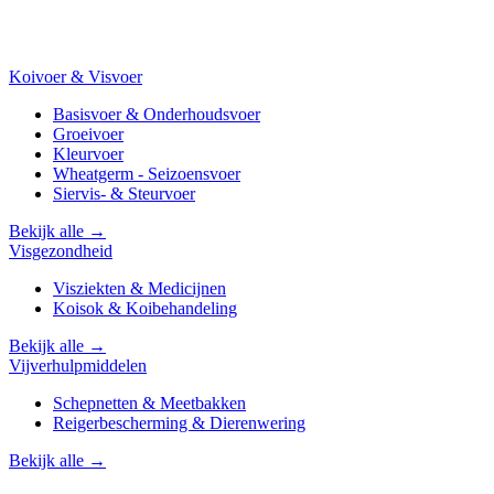
Koivoer & Visvoer
Basisvoer & Onderhoudsvoer
Groeivoer
Kleurvoer
Wheatgerm - Seizoensvoer
Siervis- & Steurvoer
Bekijk alle →
Visgezondheid
Visziekten & Medicijnen
Koisok & Koibehandeling
Bekijk alle →
Vijverhulpmiddelen
Schepnetten & Meetbakken
Reigerbescherming & Dierenwering
Bekijk alle →