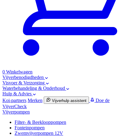
0
Winkelwagen
Vijverbenodigdheden
Visvoer & Verzorging
Waterbehandeling & Onderhoud
Hulp & Advies
Koi-partners
Merken
Doe de
Vijverhulp assistent
VijverCheck
Vijverpompen
Filter- & Beeklooppompen
Fonteinpompen
Zwemvijverpompen 12V