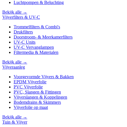
Luchtpompen & Beluchting
Bekijk alle →
Vijverfilters & UV-C
Trommelfilters & Combi's
Drukfilters
Doorstroom- & Meerkamerfilters
UV-C Units
UV-C Vervanglampen
Filtermedia & Materialen
Bekijk alle →
Vijveraanleg
Voorgevormde Vijvers & Bakken
EPDM Vijverfolie
PVC Vijverfolie
PVC, Slangen & Fittingen
Vijverslangen & Koppelingen
Bodemdrains & Skimmers
Vijverfolie op maat
Bekijk alle →
Tuin & Vijver