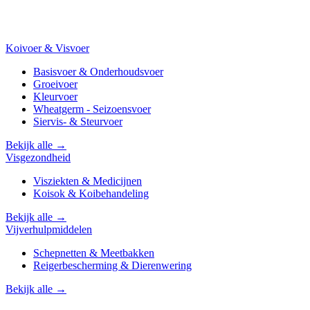
Koivoer & Visvoer
Basisvoer & Onderhoudsvoer
Groeivoer
Kleurvoer
Wheatgerm - Seizoensvoer
Siervis- & Steurvoer
Bekijk alle →
Visgezondheid
Visziekten & Medicijnen
Koisok & Koibehandeling
Bekijk alle →
Vijverhulpmiddelen
Schepnetten & Meetbakken
Reigerbescherming & Dierenwering
Bekijk alle →