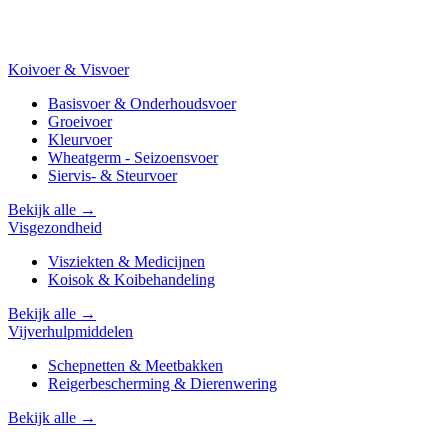
Koivoer & Visvoer
Basisvoer & Onderhoudsvoer
Groeivoer
Kleurvoer
Wheatgerm - Seizoensvoer
Siervis- & Steurvoer
Bekijk alle →
Visgezondheid
Visziekten & Medicijnen
Koisok & Koibehandeling
Bekijk alle →
Vijverhulpmiddelen
Schepnetten & Meetbakken
Reigerbescherming & Dierenwering
Bekijk alle →