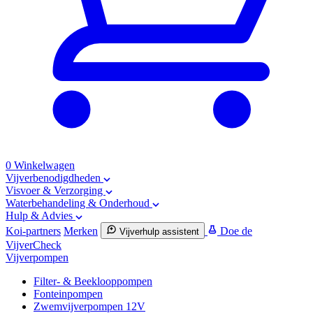
0
Winkelwagen
Vijverbenodigdheden
Visvoer & Verzorging
Waterbehandeling & Onderhoud
Hulp & Advies
Koi-partners
Merken
Doe de
Vijverhulp assistent
VijverCheck
Vijverpompen
Filter- & Beeklooppompen
Fonteinpompen
Zwemvijverpompen 12V