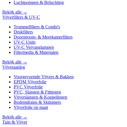
Luchtpompen & Beluchting
Bekijk alle →
Vijverfilters & UV-C
Trommelfilters & Combi's
Drukfilters
Doorstroom- & Meerkamerfilters
UV-C Units
UV-C Vervanglampen
Filtermedia & Materialen
Bekijk alle →
Vijveraanleg
Voorgevormde Vijvers & Bakken
EPDM Vijverfolie
PVC Vijverfolie
PVC, Slangen & Fittingen
Vijverslangen & Koppelingen
Bodemdrains & Skimmers
Vijverfolie op maat
Bekijk alle →
Tuin & Vijver