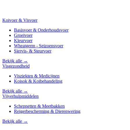
Koivoer & Visvoer
Basisvoer & Onderhoudsvoer
Groeivoer
Kleurvoer
Wheatgerm - Seizoensvoer
Siervis- & Steurvoer
Bekijk alle →
Visgezondheid
Visziekten & Medicijnen
Koisok & Koibehandeling
Bekijk alle →
Vijverhulpmiddelen
Schepnetten & Meetbakken
Reigerbescherming & Dierenwering
Bekijk alle →