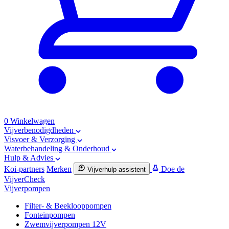
0
Winkelwagen
Vijverbenodigdheden
Visvoer & Verzorging
Waterbehandeling & Onderhoud
Hulp & Advies
Koi-partners
Merken
Doe de
Vijverhulp assistent
VijverCheck
Vijverpompen
Filter- & Beeklooppompen
Fonteinpompen
Zwemvijverpompen 12V