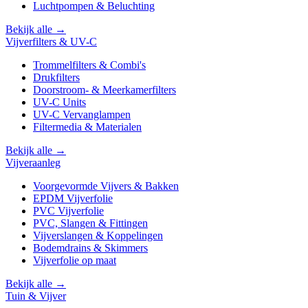
Luchtpompen & Beluchting
Bekijk alle →
Vijverfilters & UV-C
Trommelfilters & Combi's
Drukfilters
Doorstroom- & Meerkamerfilters
UV-C Units
UV-C Vervanglampen
Filtermedia & Materialen
Bekijk alle →
Vijveraanleg
Voorgevormde Vijvers & Bakken
EPDM Vijverfolie
PVC Vijverfolie
PVC, Slangen & Fittingen
Vijverslangen & Koppelingen
Bodemdrains & Skimmers
Vijverfolie op maat
Bekijk alle →
Tuin & Vijver