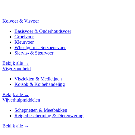
Koivoer & Visvoer
Basisvoer & Onderhoudsvoer
Groeivoer
Kleurvoer
Wheatgerm - Seizoensvoer
Siervis- & Steurvoer
Bekijk alle →
Visgezondheid
Visziekten & Medicijnen
Koisok & Koibehandeling
Bekijk alle →
Vijverhulpmiddelen
Schepnetten & Meetbakken
Reigerbescherming & Dierenwering
Bekijk alle →