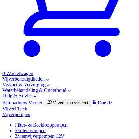
0
Winkelwagen
Vijverbenodigdheden
Visvoer & Verzorging
Waterbehandeling & Onderhoud
Hulp & Advies
Koi-partners
Merken
Doe de
Vijverhulp assistent
VijverCheck
Vijverpompen
Filter- & Beeklooppompen
Fonteinpompen
Zwemvijverpompen 12V