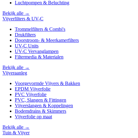
Luchtpompen & Beluchting
Bekijk alle →
Vijverfilters & UV-C
Trommelfilters & Combi's
Drukfilters
Doorstroom- & Meerkamerfilters
UV-C Units
UV-C Vervanglampen
Filtermedia & Materialen
Bekijk alle →
Vijveraanleg
Voorgevormde Vijvers & Bakken
EPDM Vijverfolie
PVC Vijverfolie
PVC, Slangen & Fittingen
Vijverslangen & Koppelingen
Bodemdrains & Skimmers
Vijverfolie op maat
Bekijk alle →
Tuin & Vijver