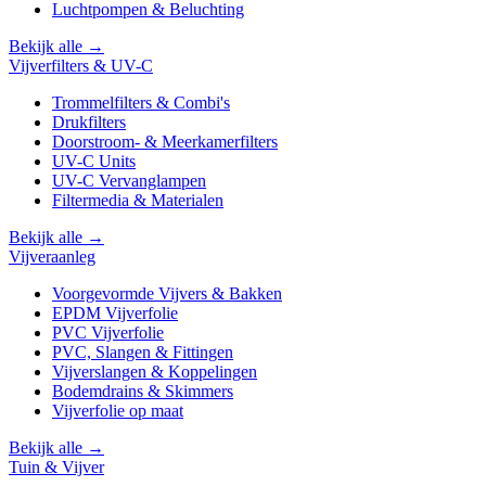
Luchtpompen & Beluchting
Bekijk alle →
Vijverfilters & UV-C
Trommelfilters & Combi's
Drukfilters
Doorstroom- & Meerkamerfilters
UV-C Units
UV-C Vervanglampen
Filtermedia & Materialen
Bekijk alle →
Vijveraanleg
Voorgevormde Vijvers & Bakken
EPDM Vijverfolie
PVC Vijverfolie
PVC, Slangen & Fittingen
Vijverslangen & Koppelingen
Bodemdrains & Skimmers
Vijverfolie op maat
Bekijk alle →
Tuin & Vijver