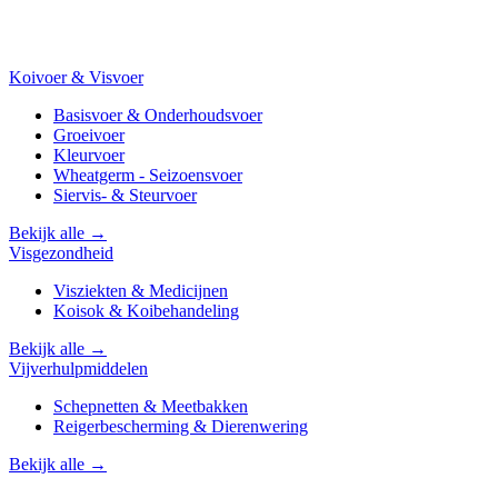
Koivoer & Visvoer
Basisvoer & Onderhoudsvoer
Groeivoer
Kleurvoer
Wheatgerm - Seizoensvoer
Siervis- & Steurvoer
Bekijk alle →
Visgezondheid
Visziekten & Medicijnen
Koisok & Koibehandeling
Bekijk alle →
Vijverhulpmiddelen
Schepnetten & Meetbakken
Reigerbescherming & Dierenwering
Bekijk alle →