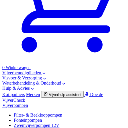
0
Winkelwagen
Vijverbenodigdheden
Visvoer & Verzorging
Waterbehandeling & Onderhoud
Hulp & Advies
Koi-partners
Merken
Doe de
Vijverhulp assistent
VijverCheck
Vijverpompen
Filter- & Beeklooppompen
Fonteinpompen
Zwemvijverpompen 12V