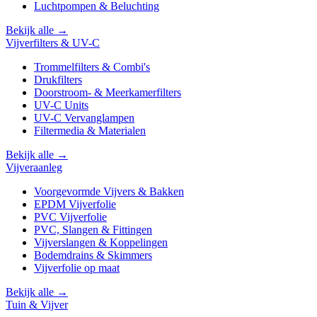
Luchtpompen & Beluchting
Bekijk alle →
Vijverfilters & UV-C
Trommelfilters & Combi's
Drukfilters
Doorstroom- & Meerkamerfilters
UV-C Units
UV-C Vervanglampen
Filtermedia & Materialen
Bekijk alle →
Vijveraanleg
Voorgevormde Vijvers & Bakken
EPDM Vijverfolie
PVC Vijverfolie
PVC, Slangen & Fittingen
Vijverslangen & Koppelingen
Bodemdrains & Skimmers
Vijverfolie op maat
Bekijk alle →
Tuin & Vijver