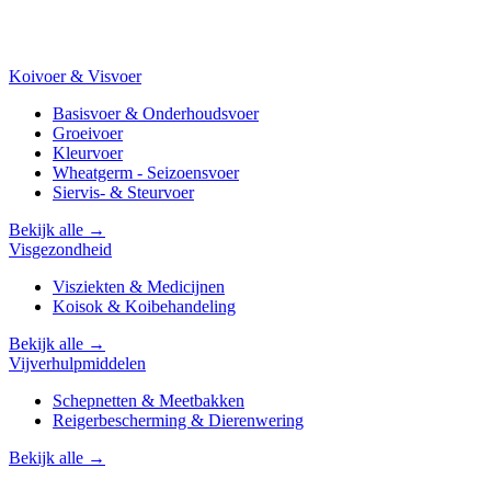
Koivoer & Visvoer
Basisvoer & Onderhoudsvoer
Groeivoer
Kleurvoer
Wheatgerm - Seizoensvoer
Siervis- & Steurvoer
Bekijk alle →
Visgezondheid
Visziekten & Medicijnen
Koisok & Koibehandeling
Bekijk alle →
Vijverhulpmiddelen
Schepnetten & Meetbakken
Reigerbescherming & Dierenwering
Bekijk alle →