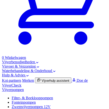
0
Winkelwagen
Vijverbenodigdheden
Visvoer & Verzorging
Waterbehandeling & Onderhoud
Hulp & Advies
Koi-partners
Merken
Doe de
Vijverhulp assistent
VijverCheck
Vijverpompen
Filter- & Beeklooppompen
Fonteinpompen
Zwemvijverpompen 12V