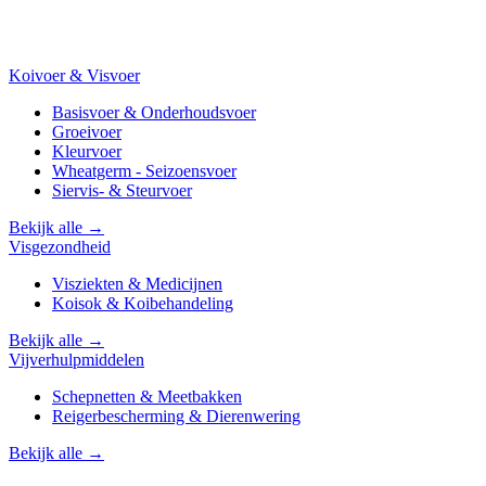
Koivoer & Visvoer
Basisvoer & Onderhoudsvoer
Groeivoer
Kleurvoer
Wheatgerm - Seizoensvoer
Siervis- & Steurvoer
Bekijk alle →
Visgezondheid
Visziekten & Medicijnen
Koisok & Koibehandeling
Bekijk alle →
Vijverhulpmiddelen
Schepnetten & Meetbakken
Reigerbescherming & Dierenwering
Bekijk alle →