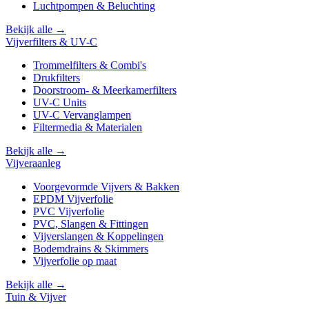
Luchtpompen & Beluchting
Bekijk alle →
Vijverfilters & UV-C
Trommelfilters & Combi's
Drukfilters
Doorstroom- & Meerkamerfilters
UV-C Units
UV-C Vervanglampen
Filtermedia & Materialen
Bekijk alle →
Vijveraanleg
Voorgevormde Vijvers & Bakken
EPDM Vijverfolie
PVC Vijverfolie
PVC, Slangen & Fittingen
Vijverslangen & Koppelingen
Bodemdrains & Skimmers
Vijverfolie op maat
Bekijk alle →
Tuin & Vijver