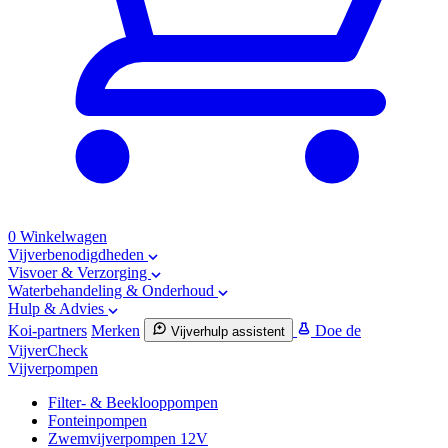
0
Winkelwagen
Vijverbenodigdheden
Visvoer & Verzorging
Waterbehandeling & Onderhoud
Hulp & Advies
Koi-partners
Merken
Doe de
Vijverhulp assistent
VijverCheck
Vijverpompen
Filter- & Beeklooppompen
Fonteinpompen
Zwemvijverpompen 12V