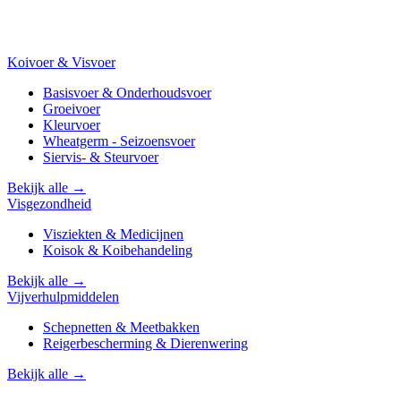
Koivoer & Visvoer
Basisvoer & Onderhoudsvoer
Groeivoer
Kleurvoer
Wheatgerm - Seizoensvoer
Siervis- & Steurvoer
Bekijk alle →
Visgezondheid
Visziekten & Medicijnen
Koisok & Koibehandeling
Bekijk alle →
Vijverhulpmiddelen
Schepnetten & Meetbakken
Reigerbescherming & Dierenwering
Bekijk alle →