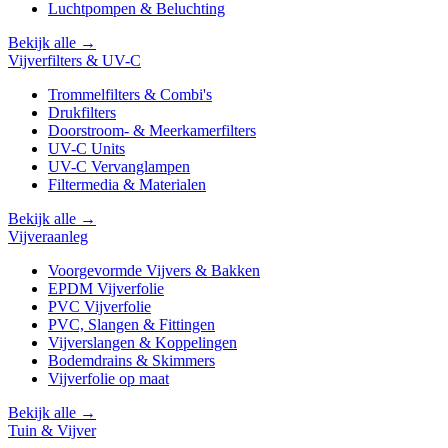
Luchtpompen & Beluchting
Bekijk alle →
Vijverfilters & UV-C
Trommelfilters & Combi's
Drukfilters
Doorstroom- & Meerkamerfilters
UV-C Units
UV-C Vervanglampen
Filtermedia & Materialen
Bekijk alle →
Vijveraanleg
Voorgevormde Vijvers & Bakken
EPDM Vijverfolie
PVC Vijverfolie
PVC, Slangen & Fittingen
Vijverslangen & Koppelingen
Bodemdrains & Skimmers
Vijverfolie op maat
Bekijk alle →
Tuin & Vijver