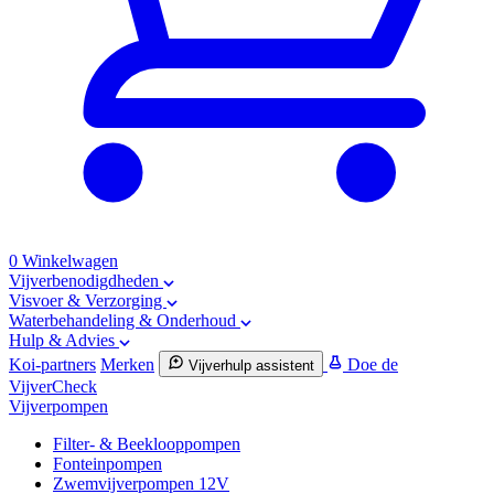
0
Winkelwagen
Vijverbenodigdheden
Visvoer & Verzorging
Waterbehandeling & Onderhoud
Hulp & Advies
Koi-partners
Merken
Doe de
Vijverhulp assistent
VijverCheck
Vijverpompen
Filter- & Beeklooppompen
Fonteinpompen
Zwemvijverpompen 12V