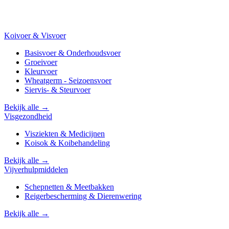
Koivoer & Visvoer
Basisvoer & Onderhoudsvoer
Groeivoer
Kleurvoer
Wheatgerm - Seizoensvoer
Siervis- & Steurvoer
Bekijk alle →
Visgezondheid
Visziekten & Medicijnen
Koisok & Koibehandeling
Bekijk alle →
Vijverhulpmiddelen
Schepnetten & Meetbakken
Reigerbescherming & Dierenwering
Bekijk alle →