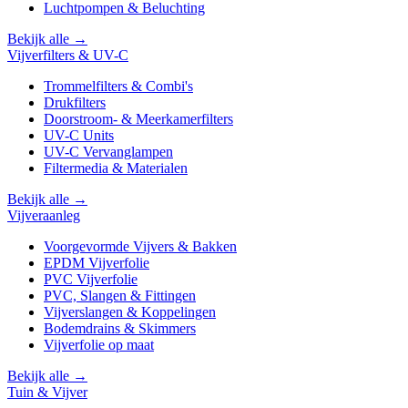
Luchtpompen & Beluchting
Bekijk alle →
Vijverfilters & UV-C
Trommelfilters & Combi's
Drukfilters
Doorstroom- & Meerkamerfilters
UV-C Units
UV-C Vervanglampen
Filtermedia & Materialen
Bekijk alle →
Vijveraanleg
Voorgevormde Vijvers & Bakken
EPDM Vijverfolie
PVC Vijverfolie
PVC, Slangen & Fittingen
Vijverslangen & Koppelingen
Bodemdrains & Skimmers
Vijverfolie op maat
Bekijk alle →
Tuin & Vijver