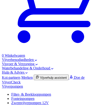
0
Winkelwagen
Vijverbenodigdheden
Visvoer & Verzorging
Waterbehandeling & Onderhoud
Hulp & Advies
Koi-partners
Merken
Doe de
Vijverhulp assistent
VijverCheck
Vijverpompen
Filter- & Beeklooppompen
Fonteinpompen
Zwemvijverpompen 12V