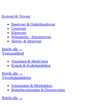
Koivoer & Visvoer
Basisvoer & Onderhoudsvoer
Groeivoer
Kleurvoer
Wheatgerm - Seizoensvoer
Siervis- & Steurvoer
Bekijk alle →
Visgezondheid
Visziekten & Medicijnen
Koisok & Koibehandeling
Bekijk alle →
Vijverhulpmiddelen
Schepnetten & Meetbakken
Reigerbescherming & Dierenwering
Bekijk alle →