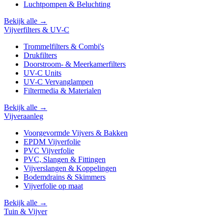
Luchtpompen & Beluchting
Bekijk alle →
Vijverfilters & UV-C
Trommelfilters & Combi's
Drukfilters
Doorstroom- & Meerkamerfilters
UV-C Units
UV-C Vervanglampen
Filtermedia & Materialen
Bekijk alle →
Vijveraanleg
Voorgevormde Vijvers & Bakken
EPDM Vijverfolie
PVC Vijverfolie
PVC, Slangen & Fittingen
Vijverslangen & Koppelingen
Bodemdrains & Skimmers
Vijverfolie op maat
Bekijk alle →
Tuin & Vijver