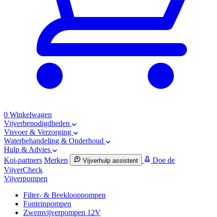
0
Winkelwagen
Vijverbenodigdheden
Visvoer & Verzorging
Waterbehandeling & Onderhoud
Hulp & Advies
Koi-partners
Merken
Doe de
Vijverhulp assistent
VijverCheck
Vijverpompen
Filter- & Beeklooppompen
Fonteinpompen
Zwemvijverpompen 12V