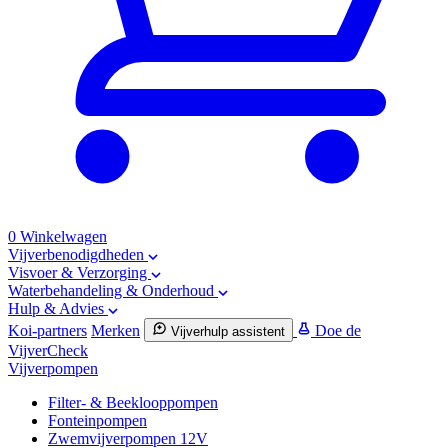
0
Winkelwagen
Vijverbenodigdheden
Visvoer & Verzorging
Waterbehandeling & Onderhoud
Hulp & Advies
Koi-partners
Merken
Doe de
Vijverhulp assistent
VijverCheck
Vijverpompen
Filter- & Beeklooppompen
Fonteinpompen
Zwemvijverpompen 12V