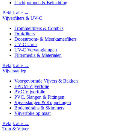
Luchtpompen & Beluchting
Bekijk alle →
Vijverfilters & UV-C
Trommelfilters & Combi's
Drukfilters
Doorstroom- & Meerkamerfilters
UV-C Units
UV-C Vervanglampen
Filtermedia & Materialen
Bekijk alle →
Vijveraanleg
Voorgevormde Vijvers & Bakken
EPDM Vijverfolie
PVC Vijverfolie
PVC, Slangen & Fittingen
Vijverslangen & Koppelingen
Bodemdrains & Skimmers
Vijverfolie op maat
Bekijk alle →
Tuin & Vijver