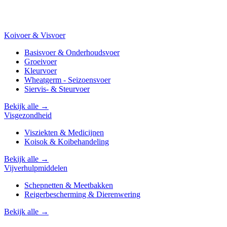
Koivoer & Visvoer
Basisvoer & Onderhoudsvoer
Groeivoer
Kleurvoer
Wheatgerm - Seizoensvoer
Siervis- & Steurvoer
Bekijk alle →
Visgezondheid
Visziekten & Medicijnen
Koisok & Koibehandeling
Bekijk alle →
Vijverhulpmiddelen
Schepnetten & Meetbakken
Reigerbescherming & Dierenwering
Bekijk alle →