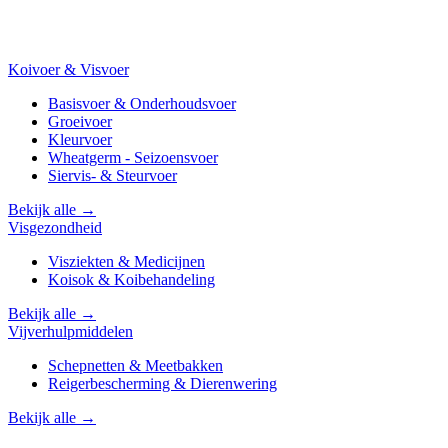
Koivoer & Visvoer
Basisvoer & Onderhoudsvoer
Groeivoer
Kleurvoer
Wheatgerm - Seizoensvoer
Siervis- & Steurvoer
Bekijk alle →
Visgezondheid
Visziekten & Medicijnen
Koisok & Koibehandeling
Bekijk alle →
Vijverhulpmiddelen
Schepnetten & Meetbakken
Reigerbescherming & Dierenwering
Bekijk alle →