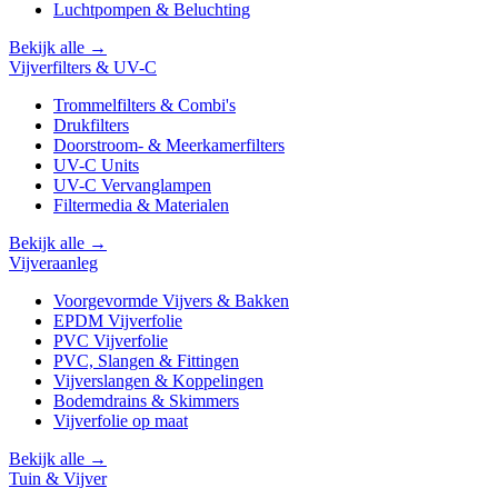
Luchtpompen & Beluchting
Bekijk alle →
Vijverfilters & UV-C
Trommelfilters & Combi's
Drukfilters
Doorstroom- & Meerkamerfilters
UV-C Units
UV-C Vervanglampen
Filtermedia & Materialen
Bekijk alle →
Vijveraanleg
Voorgevormde Vijvers & Bakken
EPDM Vijverfolie
PVC Vijverfolie
PVC, Slangen & Fittingen
Vijverslangen & Koppelingen
Bodemdrains & Skimmers
Vijverfolie op maat
Bekijk alle →
Tuin & Vijver