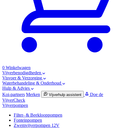
0
Winkelwagen
Vijverbenodigdheden
Visvoer & Verzorging
Waterbehandeling & Onderhoud
Hulp & Advies
Koi-partners
Merken
Doe de
Vijverhulp assistent
VijverCheck
Vijverpompen
Filter- & Beeklooppompen
Fonteinpompen
Zwemvijverpompen 12V