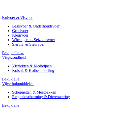
Koivoer & Visvoer
Basisvoer & Onderhoudsvoer
Groeivoer
Kleurvoer
Wheatgerm - Seizoensvoer
Siervis- & Steurvoer
Bekijk alle →
Visgezondheid
Visziekten & Medicijnen
Koisok & Koibehandeling
Bekijk alle →
Vijverhulpmiddelen
Schepnetten & Meetbakken
Reigerbescherming & Dierenwering
Bekijk alle →