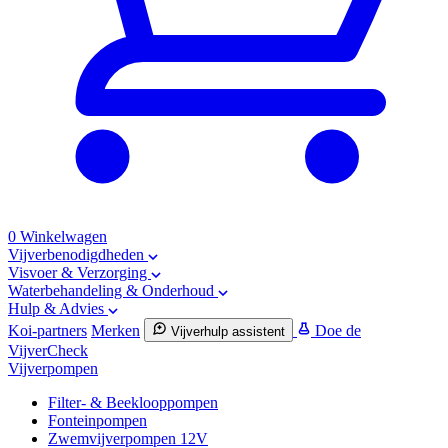
0
Winkelwagen
Vijverbenodigdheden
Visvoer & Verzorging
Waterbehandeling & Onderhoud
Hulp & Advies
Koi-partners
Merken
Doe de
Vijverhulp assistent
VijverCheck
Vijverpompen
Filter- & Beeklooppompen
Fonteinpompen
Zwemvijverpompen 12V