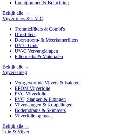
Luchtpompen & Beluchting
Bekijk alle →
Vijverfilters & UV-C
Trommelfilters & Combi's
Drukfilters
Doorstroom- & Meerkamerfilters
UV-C Units
UV-C Vervanglampen
Filtermedia & Materialen
Bekijk alle →
Vijveraanleg
Voorgevormde Vijvers & Bakken
EPDM Vijverfolie
PVC Vijverfolie
PVC, Slangen & Fittingen
Vijverslangen & Koppelingen
Bodemdrains & Skimmers
Vijverfolie op maat
Bekijk alle →
Tuin & Vijver