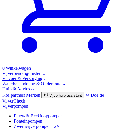
0
Winkelwagen
Vijverbenodigdheden
Visvoer & Verzorging
Waterbehandeling & Onderhoud
Hulp & Advies
Koi-partners
Merken
Doe de
Vijverhulp assistent
VijverCheck
Vijverpompen
Filter- & Beeklooppompen
Fonteinpompen
Zwemvijverpompen 12V