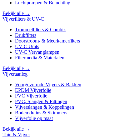
Luchtpompen & Beluchting
Bekijk alle →
Vijverfilters & UV-C
Trommelfilters & Combi's
Drukfilters
Doorstroom- & Meerkamerfilters
UV-C Units
UV-C Vervanglampen
Filtermedia & Materialen
Bekijk alle →
Vijveraanleg
Voorgevormde Vijvers & Bakken
EPDM Vijverfolie
PVC Vijverfolie
PVC, Slangen & Fittingen
Vijverslangen & Koppelingen
Bodemdrains & Skimmers
Vijverfolie op maat
Bekijk alle →
Tuin & Vijver