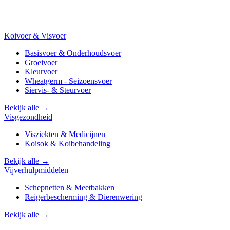
Koivoer & Visvoer
Basisvoer & Onderhoudsvoer
Groeivoer
Kleurvoer
Wheatgerm - Seizoensvoer
Siervis- & Steurvoer
Bekijk alle →
Visgezondheid
Visziekten & Medicijnen
Koisok & Koibehandeling
Bekijk alle →
Vijverhulpmiddelen
Schepnetten & Meetbakken
Reigerbescherming & Dierenwering
Bekijk alle →