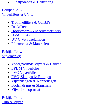
Luchtpompen & Beluchting
Bekijk alle →
Vijverfilters & UV-C
Trommelfilters & Combi's
Drukfilters
Doorstroom- & Meerkamerfilters
UV-C Units
UV-C Vervanglampen
Filtermedia & Materialen
Bekijk alle →
Vijveraanleg
Voorgevormde Vijvers & Bakken
EPDM Vijverfolie
PVC Vijverfolie
PVC, Slangen & Fittingen
Vijverslangen & Koppelingen
Bodemdrains & Skimmers
Vijverfolie op maat
Bekijk alle →
Tuin & Vijver