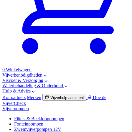
0
Winkelwagen
Vijverbenodigdheden
Visvoer & Verzorging
Waterbehandeling & Onderhoud
Hulp & Advies
Koi-partners
Merken
Doe de
Vijverhulp assistent
VijverCheck
Vijverpompen
Filter- & Beeklooppompen
Fonteinpompen
Zwemvijverpompen 12V