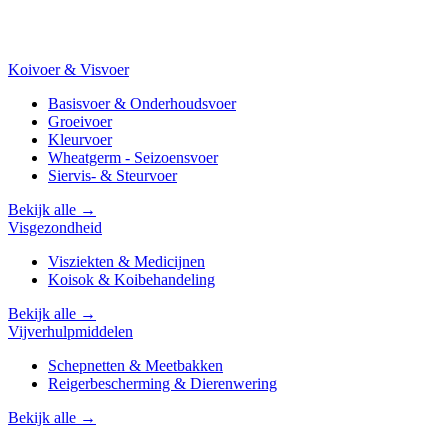
Koivoer & Visvoer
Basisvoer & Onderhoudsvoer
Groeivoer
Kleurvoer
Wheatgerm - Seizoensvoer
Siervis- & Steurvoer
Bekijk alle →
Visgezondheid
Visziekten & Medicijnen
Koisok & Koibehandeling
Bekijk alle →
Vijverhulpmiddelen
Schepnetten & Meetbakken
Reigerbescherming & Dierenwering
Bekijk alle →