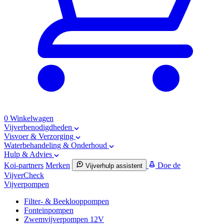
0
Winkelwagen
Vijverbenodigdheden
Visvoer & Verzorging
Waterbehandeling & Onderhoud
Hulp & Advies
Koi-partners
Merken
Doe de
Vijverhulp assistent
VijverCheck
Vijverpompen
Filter- & Beeklooppompen
Fonteinpompen
Zwemvijverpompen 12V