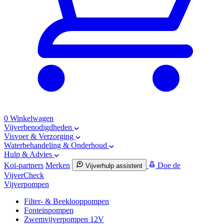
0
Winkelwagen
Vijverbenodigdheden
Visvoer & Verzorging
Waterbehandeling & Onderhoud
Hulp & Advies
Koi-partners
Merken
Doe de
Vijverhulp assistent
VijverCheck
Vijverpompen
Filter- & Beeklooppompen
Fonteinpompen
Zwemvijverpompen 12V