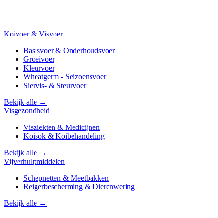
Koivoer & Visvoer
Basisvoer & Onderhoudsvoer
Groeivoer
Kleurvoer
Wheatgerm - Seizoensvoer
Siervis- & Steurvoer
Bekijk alle →
Visgezondheid
Visziekten & Medicijnen
Koisok & Koibehandeling
Bekijk alle →
Vijverhulpmiddelen
Schepnetten & Meetbakken
Reigerbescherming & Dierenwering
Bekijk alle →