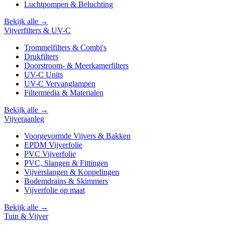
Luchtpompen & Beluchting
Bekijk alle →
Vijverfilters & UV-C
Trommelfilters & Combi's
Drukfilters
Doorstroom- & Meerkamerfilters
UV-C Units
UV-C Vervanglampen
Filtermedia & Materialen
Bekijk alle →
Vijveraanleg
Voorgevormde Vijvers & Bakken
EPDM Vijverfolie
PVC Vijverfolie
PVC, Slangen & Fittingen
Vijverslangen & Koppelingen
Bodemdrains & Skimmers
Vijverfolie op maat
Bekijk alle →
Tuin & Vijver