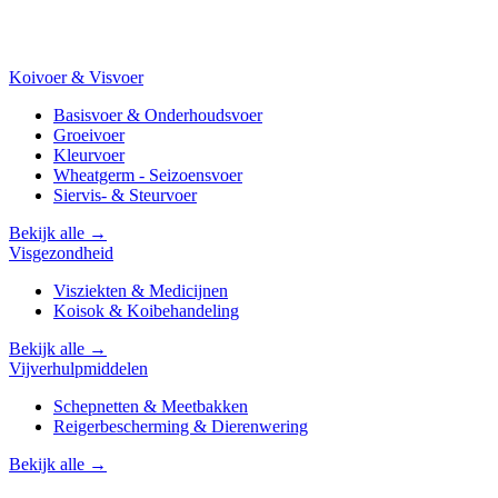
Koivoer & Visvoer
Basisvoer & Onderhoudsvoer
Groeivoer
Kleurvoer
Wheatgerm - Seizoensvoer
Siervis- & Steurvoer
Bekijk alle →
Visgezondheid
Visziekten & Medicijnen
Koisok & Koibehandeling
Bekijk alle →
Vijverhulpmiddelen
Schepnetten & Meetbakken
Reigerbescherming & Dierenwering
Bekijk alle →