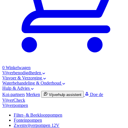
0
Winkelwagen
Vijverbenodigdheden
Visvoer & Verzorging
Waterbehandeling & Onderhoud
Hulp & Advies
Koi-partners
Merken
Doe de
Vijverhulp assistent
VijverCheck
Vijverpompen
Filter- & Beeklooppompen
Fonteinpompen
Zwemvijverpompen 12V