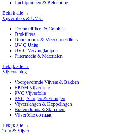
Luchtpompen & Beluchting
Bekijk alle →
Vijverfilters & UV-C
Trommelfilters & Combi's
Drukfilters
Doorstroom- & Meerkamerfilters
UV-C Units
UV-C Vervanglampen
Filtermedia & Materialen
Bekijk alle →
Vijveraanleg
Voorgevormde Vijvers & Bakken
EPDM Vijverfolie
PVC Vijverfolie
PVC, Slangen & Fittingen
Vijverslangen & Koppelingen
Bodemdrains & Skimmers
Vijverfolie op maat
Bekijk alle →
Tuin & Vijver