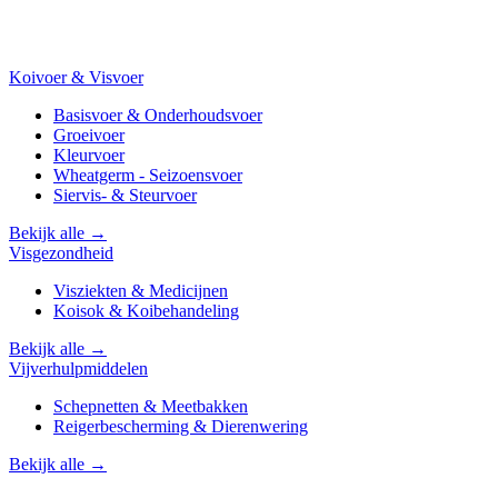
Koivoer & Visvoer
Basisvoer & Onderhoudsvoer
Groeivoer
Kleurvoer
Wheatgerm - Seizoensvoer
Siervis- & Steurvoer
Bekijk alle →
Visgezondheid
Visziekten & Medicijnen
Koisok & Koibehandeling
Bekijk alle →
Vijverhulpmiddelen
Schepnetten & Meetbakken
Reigerbescherming & Dierenwering
Bekijk alle →