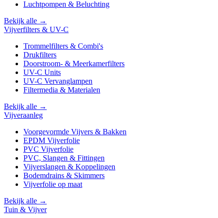
Luchtpompen & Beluchting
Bekijk alle →
Vijverfilters & UV-C
Trommelfilters & Combi's
Drukfilters
Doorstroom- & Meerkamerfilters
UV-C Units
UV-C Vervanglampen
Filtermedia & Materialen
Bekijk alle →
Vijveraanleg
Voorgevormde Vijvers & Bakken
EPDM Vijverfolie
PVC Vijverfolie
PVC, Slangen & Fittingen
Vijverslangen & Koppelingen
Bodemdrains & Skimmers
Vijverfolie op maat
Bekijk alle →
Tuin & Vijver