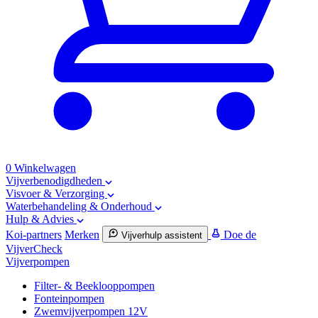
0
Winkelwagen
Vijverbenodigdheden
Visvoer & Verzorging
Waterbehandeling & Onderhoud
Hulp & Advies
Koi-partners
Merken
Doe de
Vijverhulp assistent
VijverCheck
Vijverpompen
Filter- & Beeklooppompen
Fonteinpompen
Zwemvijverpompen 12V