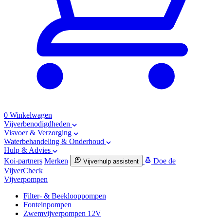
0
Winkelwagen
Vijverbenodigdheden
Visvoer & Verzorging
Waterbehandeling & Onderhoud
Hulp & Advies
Koi-partners
Merken
Doe de
Vijverhulp assistent
VijverCheck
Vijverpompen
Filter- & Beeklooppompen
Fonteinpompen
Zwemvijverpompen 12V