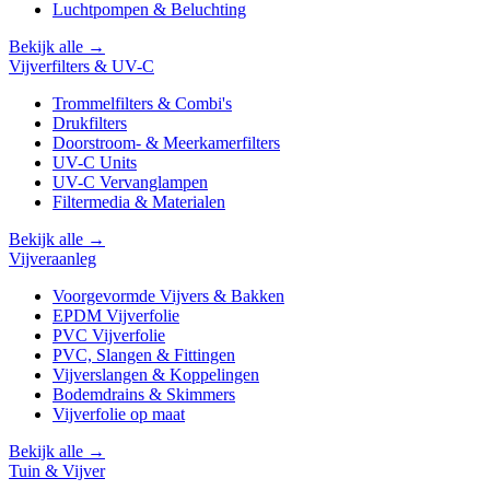
Luchtpompen & Beluchting
Bekijk alle →
Vijverfilters & UV-C
Trommelfilters & Combi's
Drukfilters
Doorstroom- & Meerkamerfilters
UV-C Units
UV-C Vervanglampen
Filtermedia & Materialen
Bekijk alle →
Vijveraanleg
Voorgevormde Vijvers & Bakken
EPDM Vijverfolie
PVC Vijverfolie
PVC, Slangen & Fittingen
Vijverslangen & Koppelingen
Bodemdrains & Skimmers
Vijverfolie op maat
Bekijk alle →
Tuin & Vijver