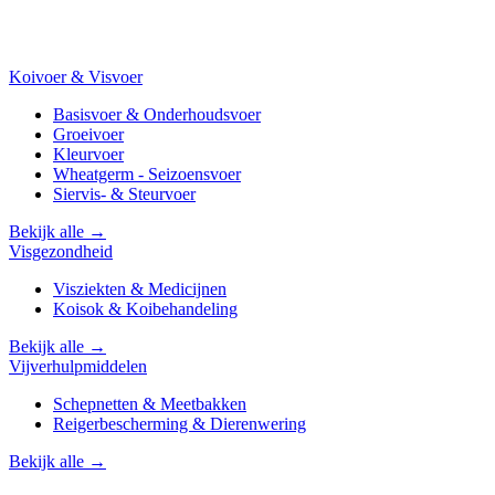
Koivoer & Visvoer
Basisvoer & Onderhoudsvoer
Groeivoer
Kleurvoer
Wheatgerm - Seizoensvoer
Siervis- & Steurvoer
Bekijk alle →
Visgezondheid
Visziekten & Medicijnen
Koisok & Koibehandeling
Bekijk alle →
Vijverhulpmiddelen
Schepnetten & Meetbakken
Reigerbescherming & Dierenwering
Bekijk alle →