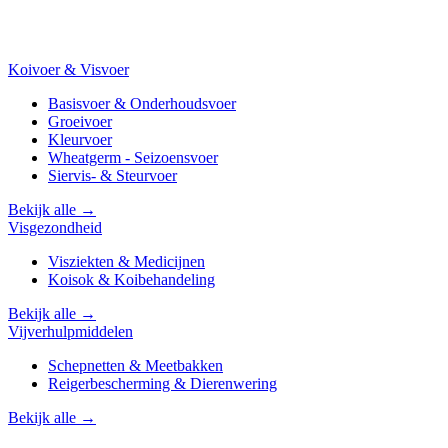
Koivoer & Visvoer
Basisvoer & Onderhoudsvoer
Groeivoer
Kleurvoer
Wheatgerm - Seizoensvoer
Siervis- & Steurvoer
Bekijk alle →
Visgezondheid
Visziekten & Medicijnen
Koisok & Koibehandeling
Bekijk alle →
Vijverhulpmiddelen
Schepnetten & Meetbakken
Reigerbescherming & Dierenwering
Bekijk alle →