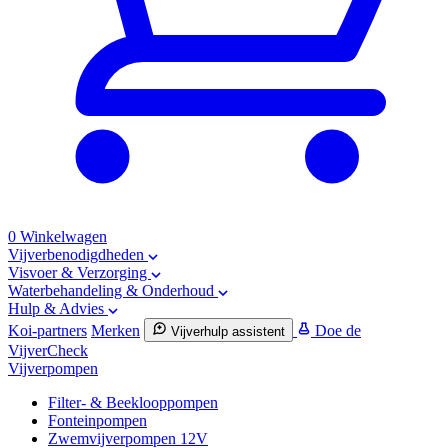
0
Winkelwagen
Vijverbenodigdheden
Visvoer & Verzorging
Waterbehandeling & Onderhoud
Hulp & Advies
Koi-partners
Merken
Doe de
Vijverhulp assistent
VijverCheck
Vijverpompen
Filter- & Beeklooppompen
Fonteinpompen
Zwemvijverpompen 12V