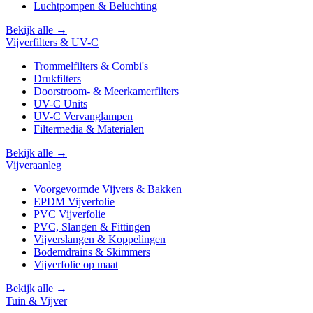
Luchtpompen & Beluchting
Bekijk alle →
Vijverfilters & UV-C
Trommelfilters & Combi's
Drukfilters
Doorstroom- & Meerkamerfilters
UV-C Units
UV-C Vervanglampen
Filtermedia & Materialen
Bekijk alle →
Vijveraanleg
Voorgevormde Vijvers & Bakken
EPDM Vijverfolie
PVC Vijverfolie
PVC, Slangen & Fittingen
Vijverslangen & Koppelingen
Bodemdrains & Skimmers
Vijverfolie op maat
Bekijk alle →
Tuin & Vijver