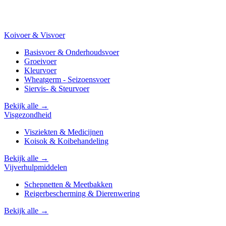
Koivoer & Visvoer
Basisvoer & Onderhoudsvoer
Groeivoer
Kleurvoer
Wheatgerm - Seizoensvoer
Siervis- & Steurvoer
Bekijk alle →
Visgezondheid
Visziekten & Medicijnen
Koisok & Koibehandeling
Bekijk alle →
Vijverhulpmiddelen
Schepnetten & Meetbakken
Reigerbescherming & Dierenwering
Bekijk alle →