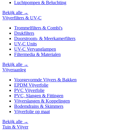
Luchtpompen & Beluchting
Bekijk alle →
Vijverfilters & UV-C
Trommelfilters & Combi's
Drukfilters
Doorstroom- & Meerkamerfilters
UV-C Units
UV-C Vervanglampen
Filtermedia & Materialen
Bekijk alle →
Vijveraanleg
Voorgevormde Vijvers & Bakken
EPDM Vijverfolie
PVC Vijverfolie
PVC, Slangen & Fittingen
Vijverslangen & Koppelingen
Bodemdrains & Skimmers
Vijverfolie op maat
Bekijk alle →
Tuin & Vijver