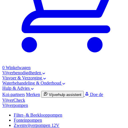
0
Winkelwagen
Vijverbenodigdheden
Visvoer & Verzorging
Waterbehandeling & Onderhoud
Hulp & Advies
Koi-partners
Merken
Doe de
Vijverhulp assistent
VijverCheck
Vijverpompen
Filter- & Beeklooppompen
Fonteinpompen
Zwemvijverpompen 12V