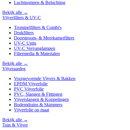
Luchtpompen & Beluchting
Bekijk alle →
Vijverfilters & UV-C
Trommelfilters & Combi's
Drukfilters
Doorstroom- & Meerkamerfilters
UV-C Units
UV-C Vervanglampen
Filtermedia & Materialen
Bekijk alle →
Vijveraanleg
Voorgevormde Vijvers & Bakken
EPDM Vijverfolie
PVC Vijverfolie
PVC, Slangen & Fittingen
Vijverslangen & Koppelingen
Bodemdrains & Skimmers
Vijverfolie op maat
Bekijk alle →
Tuin & Vijver