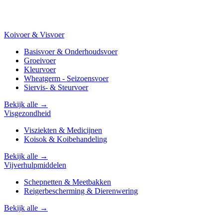
Koivoer & Visvoer
Basisvoer & Onderhoudsvoer
Groeivoer
Kleurvoer
Wheatgerm - Seizoensvoer
Siervis- & Steurvoer
Bekijk alle →
Visgezondheid
Visziekten & Medicijnen
Koisok & Koibehandeling
Bekijk alle →
Vijverhulpmiddelen
Schepnetten & Meetbakken
Reigerbescherming & Dierenwering
Bekijk alle →