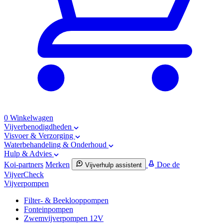
0
Winkelwagen
Vijverbenodigdheden
Visvoer & Verzorging
Waterbehandeling & Onderhoud
Hulp & Advies
Koi-partners
Merken
Doe de
Vijverhulp assistent
VijverCheck
Vijverpompen
Filter- & Beeklooppompen
Fonteinpompen
Zwemvijverpompen 12V