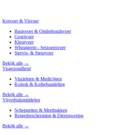
Koivoer & Visvoer
Basisvoer & Onderhoudsvoer
Groeivoer
Kleurvoer
Wheatgerm - Seizoensvoer
Siervis- & Steurvoer
Bekijk alle →
Visgezondheid
Visziekten & Medicijnen
Koisok & Koibehandeling
Bekijk alle →
Vijverhulpmiddelen
Schepnetten & Meetbakken
Reigerbescherming & Dierenwering
Bekijk alle →