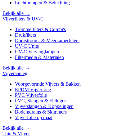
Luchtpompen & Beluchting
Bekijk alle →
Vijverfilters & UV-C
Trommelfilters & Combi's
Drukfilters
Doorstroom- & Meerkamerfilters
UV-C Units
UV-C Vervanglampen
Filtermedia & Materialen
Bekijk alle →
Vijveraanleg
Voorgevormde Vijvers & Bakken
EPDM Vijverfolie
PVC Vijverfolie
PVC, Slangen & Fittingen
Vijverslangen & Koppelingen
Bodemdrains & Skimmers
Vijverfolie op maat
Bekijk alle →
Tuin & Vijver