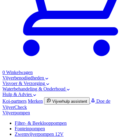
0
Winkelwagen
Vijverbenodigdheden
Visvoer & Verzorging
Waterbehandeling & Onderhoud
Hulp & Advies
Koi-partners
Merken
Doe de
Vijverhulp assistent
VijverCheck
Vijverpompen
Filter- & Beeklooppompen
Fonteinpompen
Zwemvijverpompen 12V