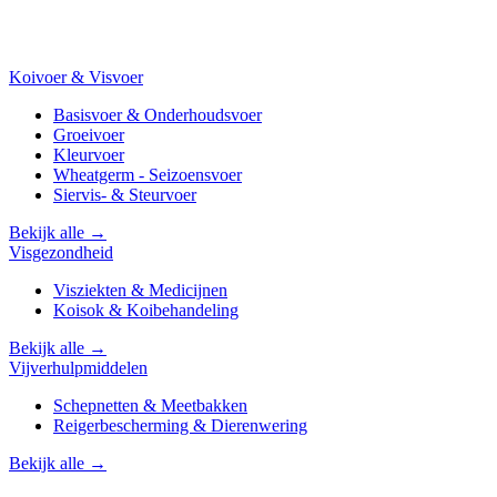
Koivoer & Visvoer
Basisvoer & Onderhoudsvoer
Groeivoer
Kleurvoer
Wheatgerm - Seizoensvoer
Siervis- & Steurvoer
Bekijk alle →
Visgezondheid
Visziekten & Medicijnen
Koisok & Koibehandeling
Bekijk alle →
Vijverhulpmiddelen
Schepnetten & Meetbakken
Reigerbescherming & Dierenwering
Bekijk alle →