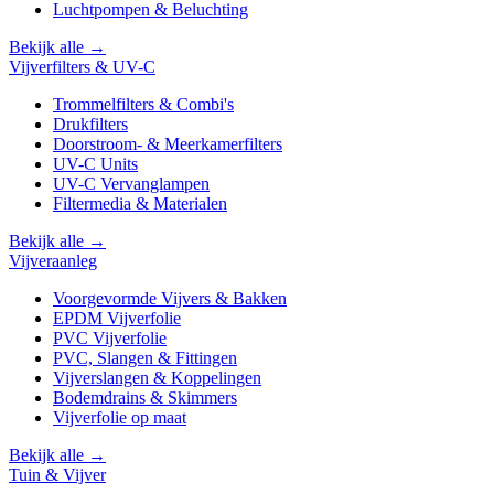
Luchtpompen & Beluchting
Bekijk alle →
Vijverfilters & UV-C
Trommelfilters & Combi's
Drukfilters
Doorstroom- & Meerkamerfilters
UV-C Units
UV-C Vervanglampen
Filtermedia & Materialen
Bekijk alle →
Vijveraanleg
Voorgevormde Vijvers & Bakken
EPDM Vijverfolie
PVC Vijverfolie
PVC, Slangen & Fittingen
Vijverslangen & Koppelingen
Bodemdrains & Skimmers
Vijverfolie op maat
Bekijk alle →
Tuin & Vijver