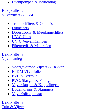
Luchtpompen & Beluchting
Bekijk alle →
Vijverfilters & UV-C
Trommelfilters & Combi's
Drukfilters
Doorstroom- & Meerkamerfilters
UV-C Units
UV-C Vervanglampen
Filtermedia & Materialen
Bekijk alle →
Vijveraanleg
Voorgevormde Vijvers & Bakken
EPDM Vijverfolie
PVC Vijverfolie
PVC, Slangen & Fittingen
Vijverslangen & Koppelingen
Bodemdrains & Skimmers
Vijverfolie op maat
Bekijk alle →
Tuin & Vijver