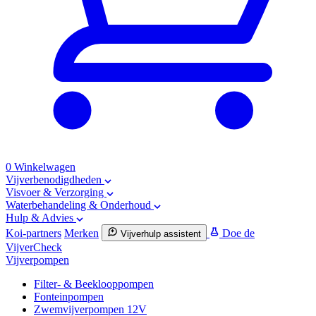
0
Winkelwagen
Vijverbenodigdheden
Visvoer & Verzorging
Waterbehandeling & Onderhoud
Hulp & Advies
Koi-partners
Merken
Doe de
Vijverhulp assistent
VijverCheck
Vijverpompen
Filter- & Beeklooppompen
Fonteinpompen
Zwemvijverpompen 12V