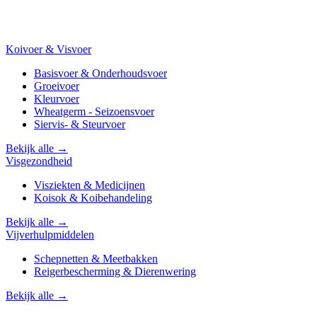
Koivoer & Visvoer
Basisvoer & Onderhoudsvoer
Groeivoer
Kleurvoer
Wheatgerm - Seizoensvoer
Siervis- & Steurvoer
Bekijk alle →
Visgezondheid
Visziekten & Medicijnen
Koisok & Koibehandeling
Bekijk alle →
Vijverhulpmiddelen
Schepnetten & Meetbakken
Reigerbescherming & Dierenwering
Bekijk alle →