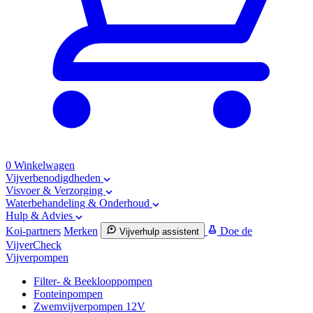
0
Winkelwagen
Vijverbenodigdheden
Visvoer & Verzorging
Waterbehandeling & Onderhoud
Hulp & Advies
Koi-partners
Merken
Doe de
Vijverhulp assistent
VijverCheck
Vijverpompen
Filter- & Beeklooppompen
Fonteinpompen
Zwemvijverpompen 12V