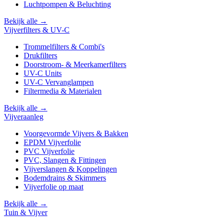
Luchtpompen & Beluchting
Bekijk alle →
Vijverfilters & UV-C
Trommelfilters & Combi's
Drukfilters
Doorstroom- & Meerkamerfilters
UV-C Units
UV-C Vervanglampen
Filtermedia & Materialen
Bekijk alle →
Vijveraanleg
Voorgevormde Vijvers & Bakken
EPDM Vijverfolie
PVC Vijverfolie
PVC, Slangen & Fittingen
Vijverslangen & Koppelingen
Bodemdrains & Skimmers
Vijverfolie op maat
Bekijk alle →
Tuin & Vijver