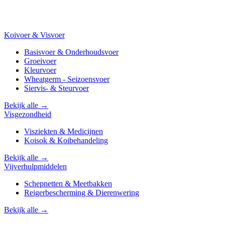
Koivoer & Visvoer
Basisvoer & Onderhoudsvoer
Groeivoer
Kleurvoer
Wheatgerm - Seizoensvoer
Siervis- & Steurvoer
Bekijk alle →
Visgezondheid
Visziekten & Medicijnen
Koisok & Koibehandeling
Bekijk alle →
Vijverhulpmiddelen
Schepnetten & Meetbakken
Reigerbescherming & Dierenwering
Bekijk alle →