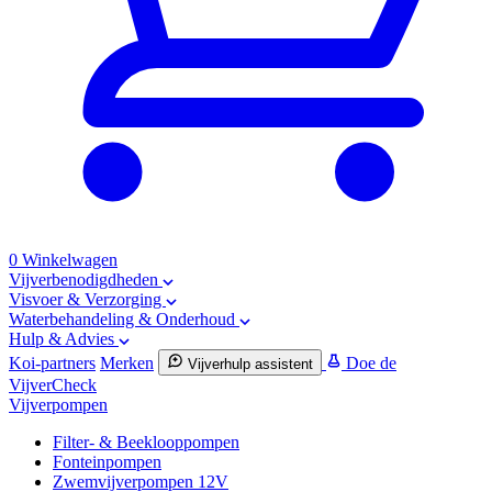
0
Winkelwagen
Vijverbenodigdheden
Visvoer & Verzorging
Waterbehandeling & Onderhoud
Hulp & Advies
Koi-partners
Merken
Doe de
Vijverhulp assistent
VijverCheck
Vijverpompen
Filter- & Beeklooppompen
Fonteinpompen
Zwemvijverpompen 12V