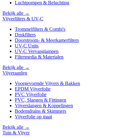
Luchtpompen & Beluchting
Bekijk alle →
Vijverfilters & UV-C
Trommelfilters & Combi's
Drukfilters
Doorstroom- & Meerkamerfilters
UV-C Units
UV-C Vervanglampen
Filtermedia & Materialen
Bekijk alle →
Vijveraanleg
Voorgevormde Vijvers & Bakken
EPDM Vijverfolie
PVC Vijverfolie
PVC, Slangen & Fittingen
Vijverslangen & Koppelingen
Bodemdrains & Skimmers
Vijverfolie op maat
Bekijk alle →
Tuin & Vijver