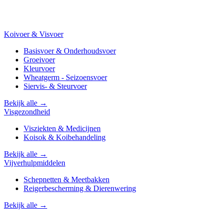
Koivoer & Visvoer
Basisvoer & Onderhoudsvoer
Groeivoer
Kleurvoer
Wheatgerm - Seizoensvoer
Siervis- & Steurvoer
Bekijk alle →
Visgezondheid
Visziekten & Medicijnen
Koisok & Koibehandeling
Bekijk alle →
Vijverhulpmiddelen
Schepnetten & Meetbakken
Reigerbescherming & Dierenwering
Bekijk alle →