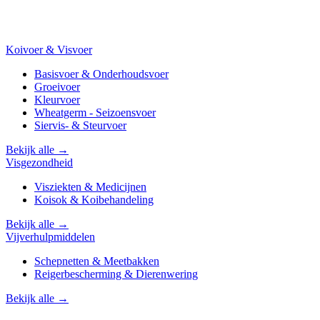
Koivoer & Visvoer
Basisvoer & Onderhoudsvoer
Groeivoer
Kleurvoer
Wheatgerm - Seizoensvoer
Siervis- & Steurvoer
Bekijk alle →
Visgezondheid
Visziekten & Medicijnen
Koisok & Koibehandeling
Bekijk alle →
Vijverhulpmiddelen
Schepnetten & Meetbakken
Reigerbescherming & Dierenwering
Bekijk alle →