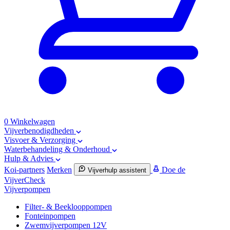
0
Winkelwagen
Vijverbenodigdheden
Visvoer & Verzorging
Waterbehandeling & Onderhoud
Hulp & Advies
Koi-partners
Merken
Doe de
Vijverhulp assistent
VijverCheck
Vijverpompen
Filter- & Beeklooppompen
Fonteinpompen
Zwemvijverpompen 12V