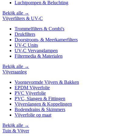
Luchtpompen & Beluchting
Bekijk alle →
Vijverfilters & UV-C
Trommelfilters & Combi's
Drukfilters
Doorstroom- & Meerkamerfilters
UV-C Units
UV-C Vervanglampen
Filtermedia & Materialen
Bekijk alle →
Vijveraanleg
Voorgevormde Vijvers & Bakken
EPDM Vijverfolie
PVC Vijverfolie
PVC, Slangen & Fittingen
Vijverslangen & Koppelingen
Bodemdrains & Skimmers
Vijverfolie op maat
Bekijk alle →
Tuin & Vijver