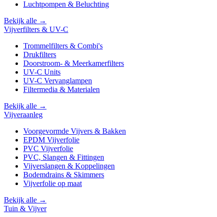
Luchtpompen & Beluchting
Bekijk alle →
Vijverfilters & UV-C
Trommelfilters & Combi's
Drukfilters
Doorstroom- & Meerkamerfilters
UV-C Units
UV-C Vervanglampen
Filtermedia & Materialen
Bekijk alle →
Vijveraanleg
Voorgevormde Vijvers & Bakken
EPDM Vijverfolie
PVC Vijverfolie
PVC, Slangen & Fittingen
Vijverslangen & Koppelingen
Bodemdrains & Skimmers
Vijverfolie op maat
Bekijk alle →
Tuin & Vijver