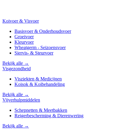
Koivoer & Visvoer
Basisvoer & Onderhoudsvoer
Groeivoer
Kleurvoer
Wheatgerm - Seizoensvoer
Siervis- & Steurvoer
Bekijk alle →
Visgezondheid
Visziekten & Medicijnen
Koisok & Koibehandeling
Bekijk alle →
Vijverhulpmiddelen
Schepnetten & Meetbakken
Reigerbescherming & Dierenwering
Bekijk alle →