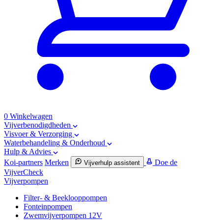
0
Winkelwagen
Vijverbenodigdheden
Visvoer & Verzorging
Waterbehandeling & Onderhoud
Hulp & Advies
Koi-partners
Merken
Doe de
Vijverhulp assistent
VijverCheck
Vijverpompen
Filter- & Beeklooppompen
Fonteinpompen
Zwemvijverpompen 12V