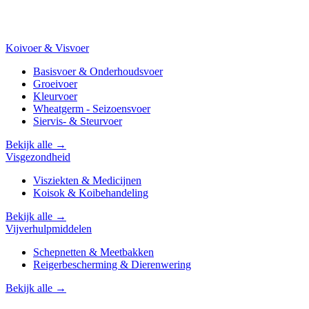
Koivoer & Visvoer
Basisvoer & Onderhoudsvoer
Groeivoer
Kleurvoer
Wheatgerm - Seizoensvoer
Siervis- & Steurvoer
Bekijk alle →
Visgezondheid
Visziekten & Medicijnen
Koisok & Koibehandeling
Bekijk alle →
Vijverhulpmiddelen
Schepnetten & Meetbakken
Reigerbescherming & Dierenwering
Bekijk alle →