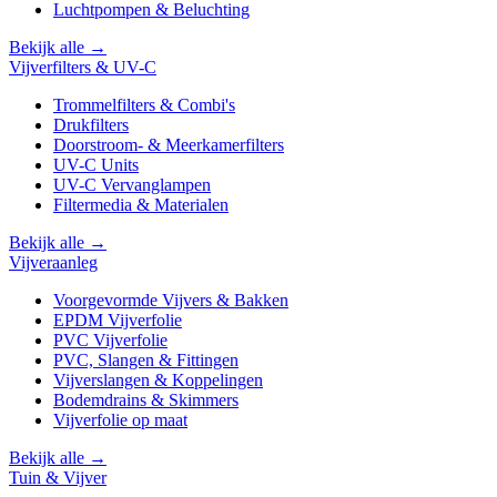
Luchtpompen & Beluchting
Bekijk alle →
Vijverfilters & UV-C
Trommelfilters & Combi's
Drukfilters
Doorstroom- & Meerkamerfilters
UV-C Units
UV-C Vervanglampen
Filtermedia & Materialen
Bekijk alle →
Vijveraanleg
Voorgevormde Vijvers & Bakken
EPDM Vijverfolie
PVC Vijverfolie
PVC, Slangen & Fittingen
Vijverslangen & Koppelingen
Bodemdrains & Skimmers
Vijverfolie op maat
Bekijk alle →
Tuin & Vijver