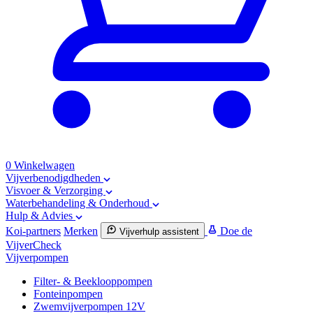
0
Winkelwagen
Vijverbenodigdheden
Visvoer & Verzorging
Waterbehandeling & Onderhoud
Hulp & Advies
Koi-partners
Merken
Doe de
Vijverhulp assistent
VijverCheck
Vijverpompen
Filter- & Beeklooppompen
Fonteinpompen
Zwemvijverpompen 12V