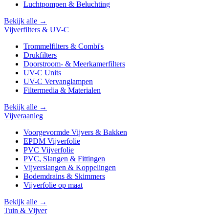
Luchtpompen & Beluchting
Bekijk alle →
Vijverfilters & UV-C
Trommelfilters & Combi's
Drukfilters
Doorstroom- & Meerkamerfilters
UV-C Units
UV-C Vervanglampen
Filtermedia & Materialen
Bekijk alle →
Vijveraanleg
Voorgevormde Vijvers & Bakken
EPDM Vijverfolie
PVC Vijverfolie
PVC, Slangen & Fittingen
Vijverslangen & Koppelingen
Bodemdrains & Skimmers
Vijverfolie op maat
Bekijk alle →
Tuin & Vijver