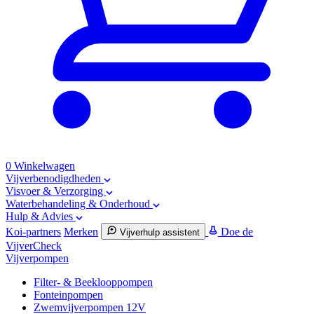
0
Winkelwagen
Vijverbenodigdheden
Visvoer & Verzorging
Waterbehandeling & Onderhoud
Hulp & Advies
Koi-partners
Merken
Doe de
Vijverhulp assistent
VijverCheck
Vijverpompen
Filter- & Beeklooppompen
Fonteinpompen
Zwemvijverpompen 12V