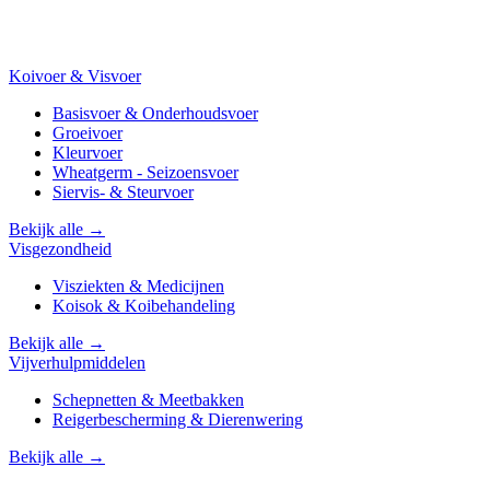
Koivoer & Visvoer
Basisvoer & Onderhoudsvoer
Groeivoer
Kleurvoer
Wheatgerm - Seizoensvoer
Siervis- & Steurvoer
Bekijk alle →
Visgezondheid
Visziekten & Medicijnen
Koisok & Koibehandeling
Bekijk alle →
Vijverhulpmiddelen
Schepnetten & Meetbakken
Reigerbescherming & Dierenwering
Bekijk alle →