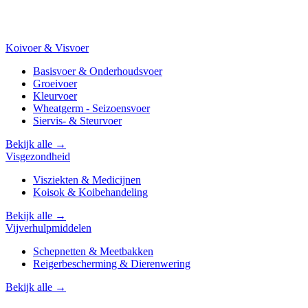
Koivoer & Visvoer
Basisvoer & Onderhoudsvoer
Groeivoer
Kleurvoer
Wheatgerm - Seizoensvoer
Siervis- & Steurvoer
Bekijk alle →
Visgezondheid
Visziekten & Medicijnen
Koisok & Koibehandeling
Bekijk alle →
Vijverhulpmiddelen
Schepnetten & Meetbakken
Reigerbescherming & Dierenwering
Bekijk alle →