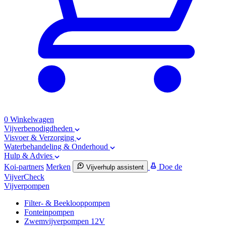
0
Winkelwagen
Vijverbenodigdheden
Visvoer & Verzorging
Waterbehandeling & Onderhoud
Hulp & Advies
Koi-partners
Merken
Doe de
Vijverhulp assistent
VijverCheck
Vijverpompen
Filter- & Beeklooppompen
Fonteinpompen
Zwemvijverpompen 12V