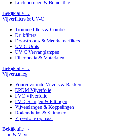
Luchtpompen & Beluchting
Bekijk alle →
Vijverfilters & UV-C
Trommelfilters & Combi's
Drukfilters
Doorstroom- & Meerkamerfilters
UV-C Units
UV-C Vervanglampen
Filtermedia & Materialen
Bekijk alle →
Vijveraanleg
Voorgevormde Vijvers & Bakken
EPDM Vijverfolie
PVC Vijverfolie
PVC, Slangen & Fittingen
Vijverslangen & Koppelingen
Bodemdrains & Skimmers
Vijverfolie op maat
Bekijk alle →
Tuin & Vijver