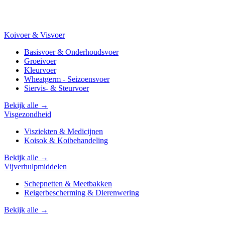
Koivoer & Visvoer
Basisvoer & Onderhoudsvoer
Groeivoer
Kleurvoer
Wheatgerm - Seizoensvoer
Siervis- & Steurvoer
Bekijk alle →
Visgezondheid
Visziekten & Medicijnen
Koisok & Koibehandeling
Bekijk alle →
Vijverhulpmiddelen
Schepnetten & Meetbakken
Reigerbescherming & Dierenwering
Bekijk alle →