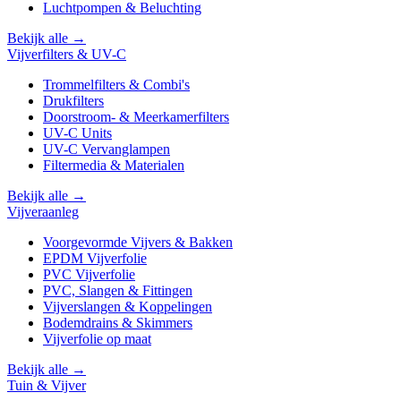
Luchtpompen & Beluchting
Bekijk alle →
Vijverfilters & UV-C
Trommelfilters & Combi's
Drukfilters
Doorstroom- & Meerkamerfilters
UV-C Units
UV-C Vervanglampen
Filtermedia & Materialen
Bekijk alle →
Vijveraanleg
Voorgevormde Vijvers & Bakken
EPDM Vijverfolie
PVC Vijverfolie
PVC, Slangen & Fittingen
Vijverslangen & Koppelingen
Bodemdrains & Skimmers
Vijverfolie op maat
Bekijk alle →
Tuin & Vijver