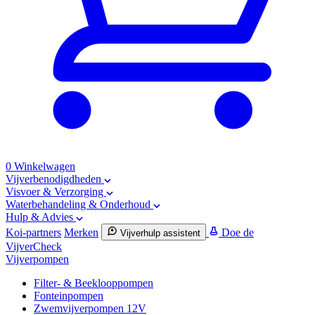
0
Winkelwagen
Vijverbenodigdheden
Visvoer & Verzorging
Waterbehandeling & Onderhoud
Hulp & Advies
Koi-partners
Merken
Doe de
Vijverhulp assistent
VijverCheck
Vijverpompen
Filter- & Beeklooppompen
Fonteinpompen
Zwemvijverpompen 12V