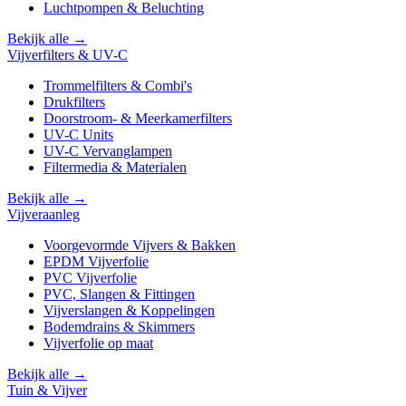
Luchtpompen & Beluchting
Bekijk alle →
Vijverfilters & UV-C
Trommelfilters & Combi's
Drukfilters
Doorstroom- & Meerkamerfilters
UV-C Units
UV-C Vervanglampen
Filtermedia & Materialen
Bekijk alle →
Vijveraanleg
Voorgevormde Vijvers & Bakken
EPDM Vijverfolie
PVC Vijverfolie
PVC, Slangen & Fittingen
Vijverslangen & Koppelingen
Bodemdrains & Skimmers
Vijverfolie op maat
Bekijk alle →
Tuin & Vijver