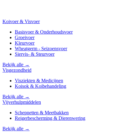
Koivoer & Visvoer
Basisvoer & Onderhoudsvoer
Groeivoer
Kleurvoer
Wheatgerm - Seizoensvoer
Siervis- & Steurvoer
Bekijk alle →
Visgezondheid
Visziekten & Medicijnen
Koisok & Koibehandeling
Bekijk alle →
Vijverhulpmiddelen
Schepnetten & Meetbakken
Reigerbescherming & Dierenwering
Bekijk alle →