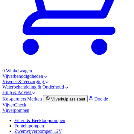
0
Winkelwagen
Vijverbenodigdheden
Visvoer & Verzorging
Waterbehandeling & Onderhoud
Hulp & Advies
Koi-partners
Merken
Doe de
Vijverhulp assistent
VijverCheck
Vijverpompen
Filter- & Beeklooppompen
Fonteinpompen
Zwemvijverpompen 12V