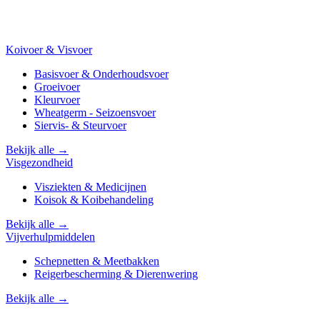
Koivoer & Visvoer
Basisvoer & Onderhoudsvoer
Groeivoer
Kleurvoer
Wheatgerm - Seizoensvoer
Siervis- & Steurvoer
Bekijk alle →
Visgezondheid
Visziekten & Medicijnen
Koisok & Koibehandeling
Bekijk alle →
Vijverhulpmiddelen
Schepnetten & Meetbakken
Reigerbescherming & Dierenwering
Bekijk alle →