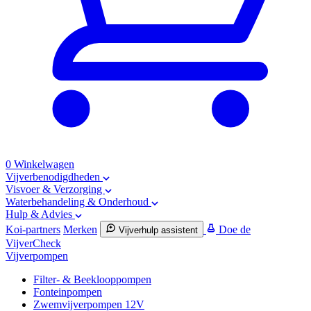
0
Winkelwagen
Vijverbenodigdheden
Visvoer & Verzorging
Waterbehandeling & Onderhoud
Hulp & Advies
Koi-partners
Merken
Doe de
Vijverhulp assistent
VijverCheck
Vijverpompen
Filter- & Beeklooppompen
Fonteinpompen
Zwemvijverpompen 12V