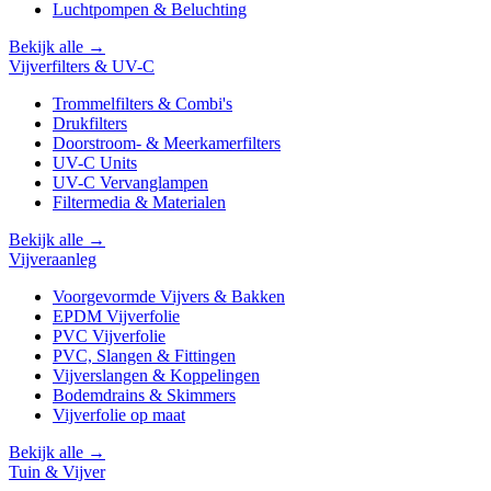
Luchtpompen & Beluchting
Bekijk alle →
Vijverfilters & UV-C
Trommelfilters & Combi's
Drukfilters
Doorstroom- & Meerkamerfilters
UV-C Units
UV-C Vervanglampen
Filtermedia & Materialen
Bekijk alle →
Vijveraanleg
Voorgevormde Vijvers & Bakken
EPDM Vijverfolie
PVC Vijverfolie
PVC, Slangen & Fittingen
Vijverslangen & Koppelingen
Bodemdrains & Skimmers
Vijverfolie op maat
Bekijk alle →
Tuin & Vijver