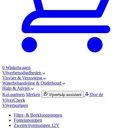
0
Winkelwagen
Vijverbenodigdheden
Visvoer & Verzorging
Waterbehandeling & Onderhoud
Hulp & Advies
Koi-partners
Merken
Doe de
Vijverhulp assistent
VijverCheck
Vijverpompen
Filter- & Beeklooppompen
Fonteinpompen
Zwemvijverpompen 12V