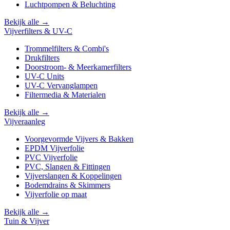
Luchtpompen & Beluchting
Bekijk alle →
Vijverfilters & UV-C
Trommelfilters & Combi's
Drukfilters
Doorstroom- & Meerkamerfilters
UV-C Units
UV-C Vervanglampen
Filtermedia & Materialen
Bekijk alle →
Vijveraanleg
Voorgevormde Vijvers & Bakken
EPDM Vijverfolie
PVC Vijverfolie
PVC, Slangen & Fittingen
Vijverslangen & Koppelingen
Bodemdrains & Skimmers
Vijverfolie op maat
Bekijk alle →
Tuin & Vijver