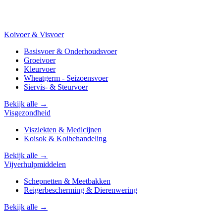
Koivoer & Visvoer
Basisvoer & Onderhoudsvoer
Groeivoer
Kleurvoer
Wheatgerm - Seizoensvoer
Siervis- & Steurvoer
Bekijk alle →
Visgezondheid
Visziekten & Medicijnen
Koisok & Koibehandeling
Bekijk alle →
Vijverhulpmiddelen
Schepnetten & Meetbakken
Reigerbescherming & Dierenwering
Bekijk alle →