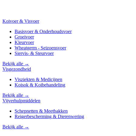
Koivoer & Visvoer
Basisvoer & Onderhoudsvoer
Groeivoer
Kleurvoer
Wheatgerm - Seizoensvoer
Siervis- & Steurvoer
Bekijk alle →
Visgezondheid
Visziekten & Medicijnen
Koisok & Koibehandeling
Bekijk alle →
Vijverhulpmiddelen
Schepnetten & Meetbakken
Reigerbescherming & Dierenwering
Bekijk alle →