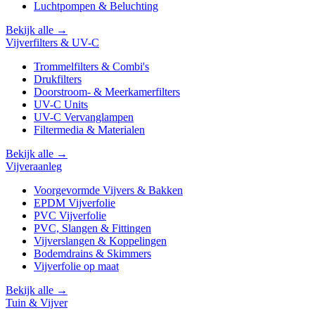
Luchtpompen & Beluchting
Bekijk alle →
Vijverfilters & UV-C
Trommelfilters & Combi's
Drukfilters
Doorstroom- & Meerkamerfilters
UV-C Units
UV-C Vervanglampen
Filtermedia & Materialen
Bekijk alle →
Vijveraanleg
Voorgevormde Vijvers & Bakken
EPDM Vijverfolie
PVC Vijverfolie
PVC, Slangen & Fittingen
Vijverslangen & Koppelingen
Bodemdrains & Skimmers
Vijverfolie op maat
Bekijk alle →
Tuin & Vijver