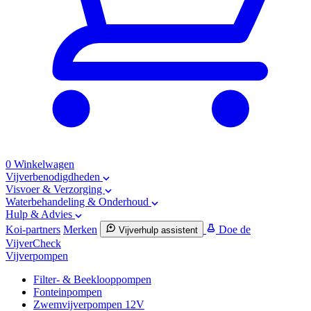
0
Winkelwagen
Vijverbenodigdheden
Visvoer & Verzorging
Waterbehandeling & Onderhoud
Hulp & Advies
Koi-partners
Merken
Doe de
Vijverhulp assistent
VijverCheck
Vijverpompen
Filter- & Beeklooppompen
Fonteinpompen
Zwemvijverpompen 12V