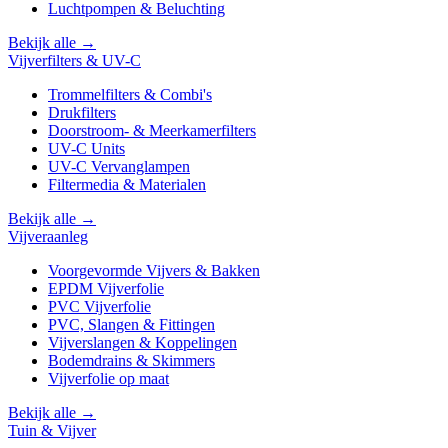
Luchtpompen & Beluchting
Bekijk alle →
Vijverfilters & UV-C
Trommelfilters & Combi's
Drukfilters
Doorstroom- & Meerkamerfilters
UV-C Units
UV-C Vervanglampen
Filtermedia & Materialen
Bekijk alle →
Vijveraanleg
Voorgevormde Vijvers & Bakken
EPDM Vijverfolie
PVC Vijverfolie
PVC, Slangen & Fittingen
Vijverslangen & Koppelingen
Bodemdrains & Skimmers
Vijverfolie op maat
Bekijk alle →
Tuin & Vijver