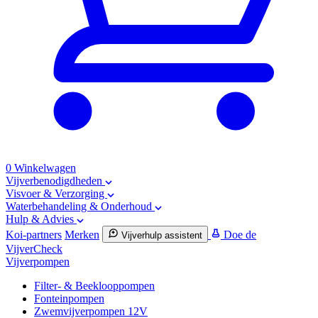
0
Winkelwagen
Vijverbenodigdheden
Visvoer & Verzorging
Waterbehandeling & Onderhoud
Hulp & Advies
Koi-partners
Merken
Doe de
Vijverhulp assistent
VijverCheck
Vijverpompen
Filter- & Beeklooppompen
Fonteinpompen
Zwemvijverpompen 12V