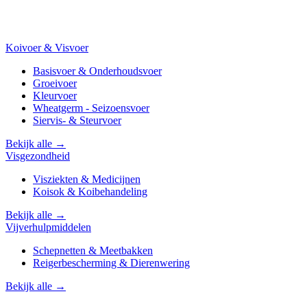
Koivoer & Visvoer
Basisvoer & Onderhoudsvoer
Groeivoer
Kleurvoer
Wheatgerm - Seizoensvoer
Siervis- & Steurvoer
Bekijk alle →
Visgezondheid
Visziekten & Medicijnen
Koisok & Koibehandeling
Bekijk alle →
Vijverhulpmiddelen
Schepnetten & Meetbakken
Reigerbescherming & Dierenwering
Bekijk alle →