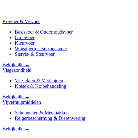
Koivoer & Visvoer
Basisvoer & Onderhoudsvoer
Groeivoer
Kleurvoer
Wheatgerm - Seizoensvoer
Siervis- & Steurvoer
Bekijk alle →
Visgezondheid
Visziekten & Medicijnen
Koisok & Koibehandeling
Bekijk alle →
Vijverhulpmiddelen
Schepnetten & Meetbakken
Reigerbescherming & Dierenwering
Bekijk alle →