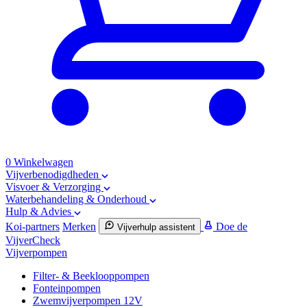
0
Winkelwagen
Vijverbenodigdheden
Visvoer & Verzorging
Waterbehandeling & Onderhoud
Hulp & Advies
Koi-partners
Merken
Doe de
Vijverhulp assistent
VijverCheck
Vijverpompen
Filter- & Beeklooppompen
Fonteinpompen
Zwemvijverpompen 12V