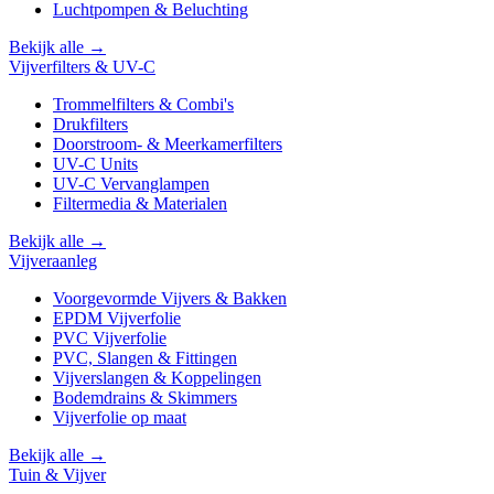
Luchtpompen & Beluchting
Bekijk alle →
Vijverfilters & UV-C
Trommelfilters & Combi's
Drukfilters
Doorstroom- & Meerkamerfilters
UV-C Units
UV-C Vervanglampen
Filtermedia & Materialen
Bekijk alle →
Vijveraanleg
Voorgevormde Vijvers & Bakken
EPDM Vijverfolie
PVC Vijverfolie
PVC, Slangen & Fittingen
Vijverslangen & Koppelingen
Bodemdrains & Skimmers
Vijverfolie op maat
Bekijk alle →
Tuin & Vijver